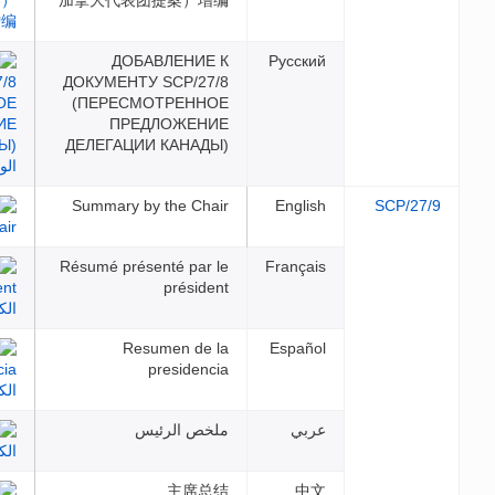
加拿大代表团提案）增编
ДОБАВЛЕНИЕ К
Русс
ДОКУМЕНТУ SCP/27/8
(ПЕРЕСМОТРЕННОЕ
ПРЕДЛОЖЕНИЕ
ДЕЛЕГАЦИИ КАНАДЫ)
Summary by the Chair
Engl
Résumé présenté par le
Franç
président
Resumen de la
Espa
presidencia
بي
ملخص الرئيس
主席总结