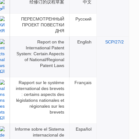
经修订的议程草案
ПЕРЕСМОТРЕННЫЙ
Русс
ПРОЕКТ ПОВЕСТКИ
ДНЯ
Report on the
Engl
International Patent
System: Certain Aspects
of National/Regional
Patent Laws
Rapport sur le système
Franç
international des brevets
: certains aspects des
législations nationales et
régionales sur les
brevets
Informe sobre el Sistema
Espa
internacional de