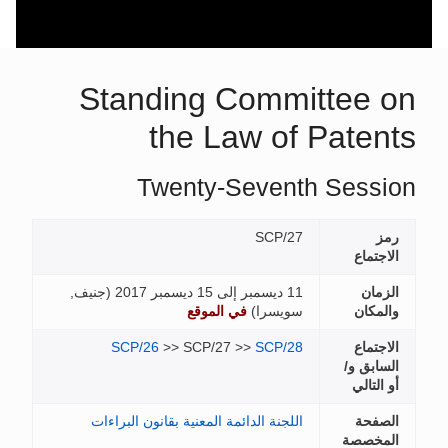
Standing Com
the Law 
Twenty-Seve
SCP
جنيف,
سرا
)
في الموقع
SCP/26
>> SCP/27 >>
SCP
ة الدائمة المعنية بقانون البراءات