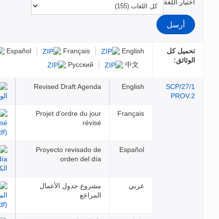
Engl
Français
Español
عربي
Русский
中
Revised Draft Agenda
Engl
Projet d’ordre du jour
Franç
révisé
Proyecto revisado de
Espa
orden del día
بي
مشروع جدول الأعمال
المراجَع