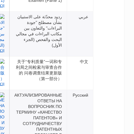
Examen (Parte 1)
بي
ردود محدّثة على الاستبيان
بشأن مصطلح "جودة
البراءات" والتعاون بين
مكاتب البراءات في مجالي
البحث والفحص (الجزء
الأول)
关于“专利质量”一词和专
利局之间检索与审查合作
的 问卷调查结果更新版
（第一部分）
АКТУАЛИЗИРОВАННЫЕ
Русс
ОТВЕТЫ НА
ВОПРОСНИК ПО
ТЕРМИНУ «КАЧЕСТВО
ПАТЕНТОВ» И
СОТРУДНИЧЕСТВУ
ПАТЕНТНЫХ