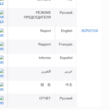
РЕЗЮМЕ
Русс
ПРЕДСЕДАТЕЛЯ
Report
Engl
Rapport
Franç
Informe
Espa
بي
التقرير
报 告
ОТЧЕТ
Русс