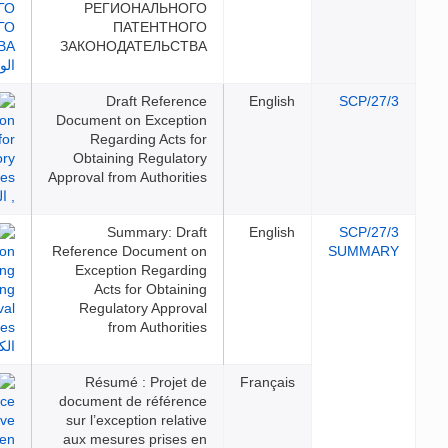
РЕГИОНАЛЬНОГО
ПАТЕНТНОГО
ЗАКОНОДАТЕЛЬСТВА
Draft Reference
Engl
Document on Exception
Regarding Acts for
Obtaining Regulatory
Approval from Authorities
Summary: Draft
Engl
Reference Document on
Exception Regarding
Acts for Obtaining
Regulatory Approval
from Authorities
Résumé : Projet de
Franç
document de référence
sur l’exception relative
aux mesures prises en