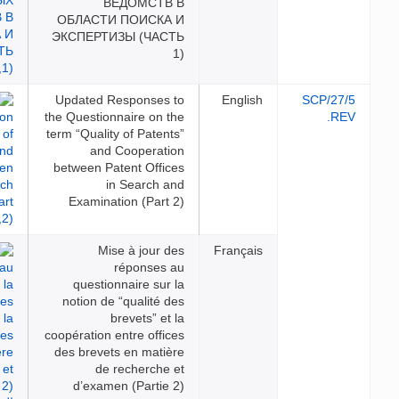
ВЕДОМСТВ В
ОБЛАСТИ ПОИСКА И
ЭКСПЕРТИЗЫ (ЧАСТЬ
1)
Updated Responses to
Engl
the Questionnaire on the
term “Quality of Patents”
and Cooperation
between Patent Offices
in Search and
Examination (Part 2)
Mise à jour des
Franç
réponses au
questionnaire sur la
notion de “qualité des
brevets” et la
coopération entre offices
des brevets en matière
de recherche et
d’examen (Partie 2)