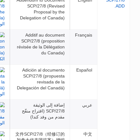
Addendum to Document
Engl
SCP/27/8 (Revised
Proposal by the
Delegation of Canada)
Additif au document
Franç
SCP/27/8 (proposition
révisée de la Délégation
du Canada)
Adición al documento
Espa
SCP/27/8 (propuesta
revisada de la
Delegación del Canadá)
بي
إضافة إلى الوثيقة
SCP/27/8 (اقتراح منقّح
مقدم من وفد كندا)
文件SCP/27/8（经修订的