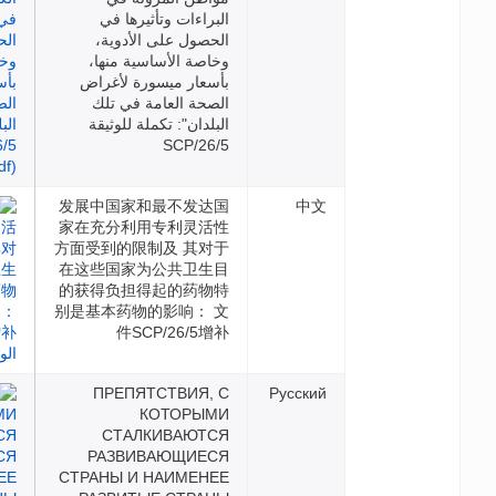
البراءات وتأثيرها في
الحصول على الأدوية،
وخاصة الأساسية منها،
بأسعار ميسورة لأغراض
الصحة العامة في تلك
البلدان": تكملة للوثيقة
SCP/26/5
发展中国家和最不发达国
家在充分利用专利灵活性
方面受到的限制及 其对于
在这些国家为公共卫生目
的获得负担得起的药物特
别是基本药物的影响： 文
件SCP/26/5增补
ПРЕПЯТСТВИЯ, С
Русс
КОТОРЫМИ
СТАЛКИВАЮТСЯ
РАЗВИВАЮЩИЕСЯ
СТРАНЫ И НАИМЕНЕЕ