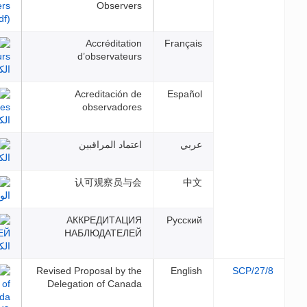
Observers
Accréditation
Franç
d’observateurs
Acreditación de
Espa
observadores
بي
اعتماد المراقبين
认可观察员与会
АККРЕДИТАЦИЯ
Русс
НАБЛЮДАТЕЛЕЙ
Revised Proposal by the
Engl
Delegation of Canada