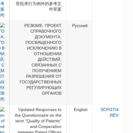
管批准行为例外的参考文
件草案
РЕЗЮМЕ: ПРОЕКТ
Русс
СПРАВОЧНОГО
ДОКУМЕНТА,
ПОСВЯЩЕННОГО
ИСКЛЮЧЕНИЮ В
ОТНОШЕНИИ
ДЕЙСТВИЙ,
СВЯЗАННЫХ С
ПОЛУЧЕНИЕМ
РАЗРЕШЕНИЯ ОТ
ГОСУДАРСТВЕННЫХ
РЕГУЛИРУЮЩИХ
ОРГАНОВ
Updated Responses to
Engl
the Questionnaire on the
term “Quality of Patents”
and Cooperation
between Patent Offices