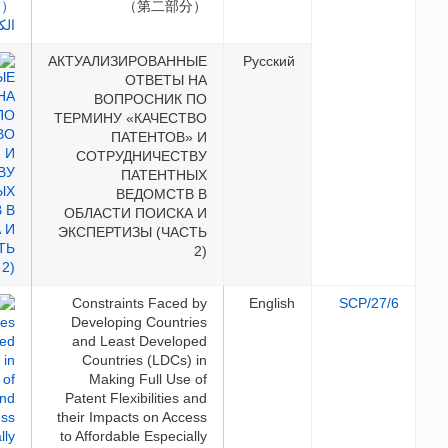
（第二部分）
АКТУАЛИЗИРОВАННЫЕ
Русс
ОТВЕТЫ НА
ВОПРОСНИК ПО
ТЕРМИНУ «КАЧЕСТВО
ПАТЕНТОВ» И
СОТРУДНИЧЕСТВУ
ПАТЕНТНЫХ
ВЕДОМСТВ В
ОБЛАСТИ ПОИСКА И
ЭКСПЕРТИЗЫ (ЧАСТЬ
2)
Constraints Faced by
Engl
Developing Countries
and Least Developed
Countries (LDCs) in
Making Full Use of
Patent Flexibilities and
their Impacts on Access
to Affordable Especially