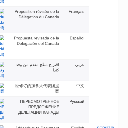
Proposition révisée de la
Franç
Délégation du Canada
Propuesta revisada de la
Espa
Delegación del Canadá
بي
اقتراح منقّح مقدم من وفد
كندا
经修订的加拿大代表团提
案
ПЕРЕСМОТРЕННОЕ
Русс
ПРЕДЛОЖЕНИЕ
ДЕЛЕГАЦИИ КАНАДЫ