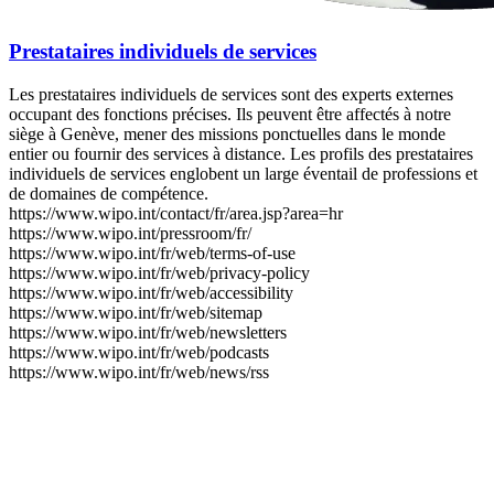
Prestataires individuels de services
Les prestataires individuels de services sont des experts externes
occupant des fonctions précises. Ils peuvent être affectés à notre
siège à Genève, mener des missions ponctuelles dans le monde
entier ou fournir des services à distance. Les profils des prestataires
individuels de services englobent un large éventail de professions et
de domaines de compétence.
https://www.wipo.int/contact/fr/area.jsp?area=hr
https://www.wipo.int/pressroom/fr/
https://www.wipo.int/fr/web/terms-of-use
https://www.wipo.int/fr/web/privacy-policy
https://www.wipo.int/fr/web/accessibility
https://www.wipo.int/fr/web/sitemap
https://www.wipo.int/fr/web/newsletters
https://www.wipo.int/fr/web/podcasts
https://www.wipo.int/fr/web/news/rss