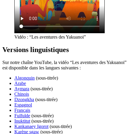
Vidéo : “Les aventures des Yakuanoi”
Versions linguistiques
Sur notre chaîne YouTube, la vidéo “Les aventures des Yakuanoi”
est disponible dans les langues suivantes :
Algonquin
(sous-titrée)
Arabe
Aymara
(sous-titrée)
Chinois
Dzongkha
(sous-titrée)
Espagnol
Français
Fulfulde
(sous-titrée)
Inuktitut
(sous-titrée)
Kankanaey Igorot
(sous-titrée)
Karène sgaw
(sous-titrée)