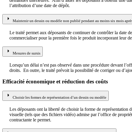
demandes ultérieures. Afin d’aider les déposants à obtenir une date 
l’attribution d’une date de dépôt.
arrow_right
Maintenir un dessin ou modèle non publié pendant au moins six mois aprè
Le traité permet aux déposants de continuer de contrôler la date
commercialiser pour la première fois le produit incorporant leur d
arrow_right
Mesures de sursis
Lorsqu’un délai n’est pas observé dans une procédure devant l’offic
droits. En outre, le traité prévoit la possibilité de corriger ou d’aj
Efficacité économique et réduction des coûts
arrow_right
Choisir les formes de représentation d’un dessin ou modèle
Les déposants ont la liberté de choisir la forme de représentation
visuelle (tels que des fichiers vidéo) admise par l’office de propri
contractante le permet.