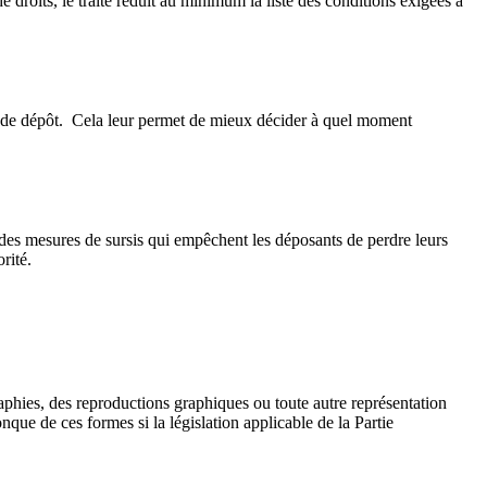
 droits, le traité réduit au minimum la liste des conditions exigées à
e de dépôt. Cela leur permet de mieux décider à quel moment
t des mesures de sursis qui empêchent les déposants de perdre leurs
rité.
aphies, des reproductions graphiques ou toute autre représentation
nque de ces formes si la législation applicable de la Partie