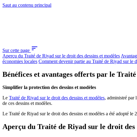
Saut au contenu principal
sort
Sur cette page
Aperçu du Traité de Riyad sur le droit des dessins et modèles
Avantage
économies locales
Comment devenir partie au Traité de Riyad sur le d
Bénéfices et avantages offerts par le Traité
Simplifier la protection des dessins et modèles
Le
Traité de Riyad sur le droit des dessins et modèles
, administré par 
de ces dessins et modèles.
Le Traité de Riyad sur le droit des dessins et modèles a été adopté le
Aperçu du Traité de Riyad sur le droit des 