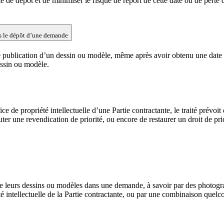
de dépôt et de minimiser le risque de report de cette date ou de perte de
s le dépôt d’une demande
 de publication d’un dessin ou modèle, même après avoir obtenu une dat
essin ou modèle.
e de propriété intellectuelle d’une Partie contractante, le traité prévoi
outer une revendication de priorité, ou encore de restaurer un droit de prio
 de leurs dessins ou modèles dans une demande, à savoir par des photogr
été intellectuelle de la Partie contractante, ou par une combinaison quelco