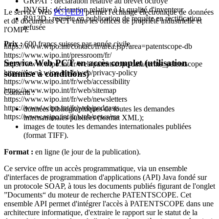
GRPAT : déclaration relative au brevet octroyé
INVSH : déclaration relative à la qualité d'inventeur
Le service Web
PCT-EDI
permet l'échange électronique de données
R913D : requête en publication de requête en rectification
et de documents PCT entre les offices de propriété industrielle et
refusée
l'OMPI.
Prix :
600 francs suisses par année civile.
https://www.wipo.int/contact/fr/area.jsp?area=patentscope-db
https://www.wipo.int/pressroom/fr/
Service Web PCT en accès complet (utilisation
https://www.wipo.int/fr/web/patentscope/data/terms_patentscope
https://www.wipo.int/fr/web/privacy-policy
soumise à conditions)
https://www.wipo.int/fr/web/accessibility
https://www.wipo.int/fr/web/sitemap
Contenu :
https://www.wipo.int/fr/web/newsletters
https://www.wipo.int/fr/web/podcasts
données bibliographiques de toutes les demandes
https://www.wipo.int/fr/web/news/rss
internationales publiées (format XML);
images de toutes les demandes internationales publiées
(format TIFF).
Format :
en ligne (le jour de la publication).
Ce service offre un accès programmatique, via un ensemble
d'interfaces de programmation d'applications (API) Java fondé sur
un protocole SOAP, à tous les documents publiés figurant de l'onglet
”Documents“ du moteur de recherche PATENTSCOPE. Cet
ensemble API permet d'intégrer l'accès à PATENTSCOPE dans une
architecture informatique, d'extraire le rapport sur le statut de la