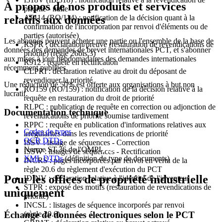
À propos de nos produits et services
priorité - nulle
relatifs aux données
AT114 (RO/114) : notification de la décision quant à la
confirmation de l'incorporation par renvoi d'éléments ou de
parties (autorisée)
Les abonnés peuvent acheter une partie ou l'ensemble de la base de
RSPR : déclaration/preuve (restauration de revendications de
données des demandes de brevet internationales PCT, et s'abonner
priorité) (règle 26bis.3)
aux mises à jour hebdomadaires des demandes internationales
R912 : requête en rectification
récemment publiées.
CLPRI : déclaration relative au droit du déposant de
revendiquer la priorité
Une réduction de 50% est offerte aux organisations à but non
RO159 (RO/159) : notification de la décision relative à la
lucratif.
requête en restauration du droit de priorité
RLPC : publication de requête en correction ou adjonction de
Documentation technique
revendications de priorité soumise tardivement
RPPC : requête en publication d'informations relatives aux
Codes de types
irrégularités dans les revendications de priorité
OCR DTDs
ISSV : listage de séquences - Correction
Norme ST.36 de l'OMPI
ISSW : listages de séquences - Rectification
XML DTDs
(définition de type de documents)
INCRS : pages incorporées par renvoi en vertu de la
règle 20.6 du règlement d'exécution du PCT
Pour les offices de propriété industrielle
IDINV : déclaration relative à l'identité de l'inventeur
STPR : exposé des motifs (restauration de revendications de
uniquement
priorité)
INCSL : listages de séquence incorporés par renvoi
Échange de données électroniques selon le PCT
(règle 20.6)