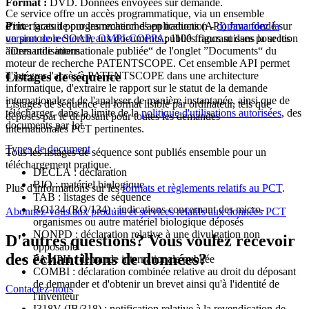
Format :
DVD. Données envoyées sur demande.
Ce service offre un accès programmatique, via un ensemble
Prix :
gratuit pour les recherches en traduction -
commandez la
d'interfaces de programmation d'applications (API) Java fondé sur
version de recherche OMPI-COPPA
; 1100 francs suisses pour les
un protocole SOAP, aux documents publiés figurant dans la section
autres utilisations.
”Demande internationale publiée“ de l'onglet ”Documents“ du
moteur de recherche PATENTSCOPE. Cet ensemble API permet
d'intégrer l'accès à PATENTSCOPE dans une architecture
Listages de séquence
informatique, d'extraire le rapport sur le statut de la demande
internationale et de l'analyser de manière instantanée, ainsi que de
Listages de séquence en format lisible par ordinateur, tels que
télécharger, dans la limite de la
politique d'utilisations autorisées
, des
déposés par le déposant pour toutes les demandes
documents par lot.
internationales PCT pertinentes.
Types de document
Tous les listages de séquence sont publiés ensemble pour un
téléchargement pratique.
DECLA : déclaration
BIO : matériel biologique
Plus d'informations sur les
formats et règlements relatifs au PCT
.
TAB : listages de séquence
RO134 (RO/134) : indications concernant des micro-
Abonnez-vous aux produits et services relatifs aux données PCT
organismes ou autre matériel biologique déposés
NONPD : déclaration relative à une divulgation non
D'autres questions? Vous voulez recevoir
opposable
des échantillons de données?
PAMPH : demande internationale publiée
COMBI : déclaration combinée relative au droit du déposant
de demander et d'obtenir un brevet ainsi qu'à l'identité de
Contactez-nous
l'inventeur
I318V (IB/318) : notification relative à la revendication de