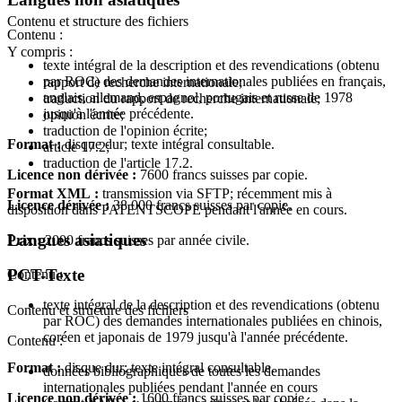
Contenu et structure des fichiers
Contenu :
Y compris :
texte intégral de la description et des revendications (obtenu
par ROC) des demandes internationales publiées en français,
rapport de recherche internationale;
anglais, allemand, espagnol, portugais et russe de 1978
traduction du rapport de recherche internationale;
jusqu'à l'année précédente.
opinion écrite;
traduction de l'opinion écrite;
Format :
disque dur; texte intégral consultable.
article 17.2;
traduction de l'article 17.2.
Licence non dérivée :
7600 francs suisses par copie.
Format XML :
transmission via SFTP; récemment mis à
Licence dérivée :
38 000 francs suisses par copie.
disposition dans PATENTSCOPE pendant l'année en cours.
Langues asiatiques
Prix :
2000 francs suisses par année civile.
PCT-Texte
Contenu :
texte intégral de la description et des revendications (obtenu
Contenu et structure des fichiers
par ROC) des demandes internationales publiées en chinois,
coréen et japonais de 1979 jusqu'à l'année précédente.
Contenu :
Format :
disque dur; texte intégral consultable.
données bibliographiques de toutes les demandes
internationales publiées pendant l'année en cours
Licence non dérivée :
1600 francs suisses par copie.