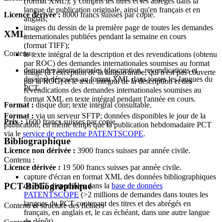
(format XML), y compris les titres et les abrégés dans la
langue de publication originale, ainsi qu'en français et en
Licence dérivée :
8000 francs suisses par copie.
anglais;
images du dessin de la première page de toutes les demandes
XML
internationales publiées pendant la semaine en cours
(format TIFF);
Contenu :
le texte intégral de la description et des revendications (obtenu
par ROC) des demandes internationales soumises au format
demandes internationales (description, revendications et
image (à l'exception de la langue arabe, qui n'est pas couverte
dessins) déposées au format XML dans toutes les langues du
par la ROC) et le texte intégral de la description et des
PCT.
revendications des demandes internationales soumises au
format XML en texte intégral pendant l'année en cours.
Format :
disque dur; texte intégral consultable.
Format :
via un serveur SFTP; données disponibles le jour de la
Prix :
1600 francs suisses par copie.
publication, en même temps que la publication hebdomadaire PCT
via le
service de recherche PATENTSCOPE
.
Bibliographique
Licence non dérivée :
3900 francs suisses par année civile.
Contenu :
Licence dérivée :
19 500 francs suisses par année civile.
capture d'écran en format XML des données bibliographiques
PCT-Bibliographique
du PCT disponibles dans la
base de données
PATENTSCOPE
(>2 millions de demandes dans toutes les
langues du PCT contenant des titres et des abrégés en
Contenu et structure des fichiers
français, en anglais et, le cas échéant, dans une autre langue
de dépôt).