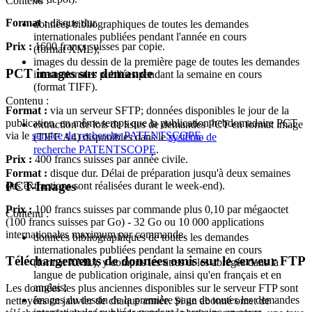
Contenu :
Format :
disque dur.
données bibliographiques de toutes les demandes
internationales publiées pendant l'année en cours
Prix :
1600 francs suisses par copie.
(format XML);
images du dessin de la première page de toutes les demandes
PCT images sur demande
internationales publiées pendant la semaine en cours
(format TIFF).
Contenu :
Format :
via un serveur SFTP; données disponibles le jour de la
publication, en même temps que la publication hebdomadaire PCT
extraction de lots de listes de demandes PCT en format image
via le
service de recherche PATENTSCOPE
.
(TIFF A4) disponibles dans le
système de
recherche PATENTSCOPE
.
Prix :
400 francs suisses par année civile.
Format :
disque dur. Délai de préparation jusqu'à deux semaines
PCT-Images
(les extractions sont réalisées durant le week-end).
Prix :
100 francs suisses par commande plus 0,10 par mégaoctet
Contenu :
(100 francs suisses par Go) - 32 Go ou 10 000 applications
internationales maximum par commande.
données bibliographiques de toutes les demandes
internationales publiées pendant la semaine en cours
Téléchargements de données omis sur le serveur FTP
(format XML), y compris les titres et les abrégés dans la
langue de publication originale, ainsi qu'en français et en
anglais;
Les données les plus anciennes disponibles sur le serveur FTP sont
images du dessin de la première page de toutes les demandes
nettoyées en janvier de chaque année. Si un abonné omet de