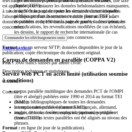
internationales publiées pendant la semaine en cours
télécharger les données pendant une ou plusieurs semaines, une taxe
(format TIFF);
est appliquée pour restaurer les données hebdomadaires manquantes,
images de la page de toutes les demandes internationales
à raison de 50 francs suisses pour les semaines durant lesquelles
publiées pendant la semaine en cours (format TIFF). Les
l'abonné disposait d'un abonnement valable pour accéder aux
documents comprennent la page de garde, la description, les
données publiées et de 150 francs suisses pour les autres semaines
revendications, les revendications modifiées (le cas échéant),
concernées.
les dessins, le rapport de recherche internationale (le cas
échéant) et d'autres informations connexes.
Commander les téléchargements omis
Format :
via un serveur SFTP; données disponibles le jour de la
Autres produits
publication; copie électronique du document original.
Corpus de demandes en parallèle (COPPA V2)
Prix :
3900 francs suisses par année civile.
Description technique et statistiques
Service Web PCT en accès limité (utilisation soumise
à conditions)
Contenu :
corpus parallèle multilingue des demandes PCT de l'OMPI
Contenu :
(titre et abrégé) publiées entre 1990 et 2014 au format TEI
(XML);
données bibliographiques de toutes les demandes
le corpus contient des documents en français, allemand,
internationales publiées (format XML);
anglais, chinois, coréen, espagnol, japonais, portugais et
images de toutes les demandes internationales publiées
russe. Tous les textes parallèles ont été alignés au niveau des
(format TIFF).
phrases.
Format :
en ligne (le jour de la publication).