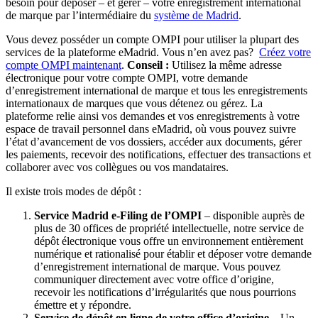
besoin pour déposer – et gérer – votre enregistrement international
de marque par l’intermédiaire du
système de Madrid
.
Vous devez posséder un compte OMPI pour utiliser la plupart des
services de la plateforme eMadrid. Vous n’en avez pas?
Créez votre
compte OMPI maintenant
.
Conseil :
Utilisez la même adresse
électronique pour votre compte OMPI, votre demande
d’enregistrement international de marque et tous les enregistrements
internationaux de marques que vous détenez ou gérez. La
plateforme relie ainsi vos demandes et vos enregistrements à votre
espace de travail personnel dans eMadrid, où vous pouvez suivre
l’état d’avancement de vos dossiers, accéder aux documents, gérer
les paiements, recevoir des notifications, effectuer des transactions et
collaborer avec vos collègues ou vos mandataires.
Il existe trois modes de dépôt :
Service Madrid e-Filing de l’OMPI
– disponible auprès de
plus de 30 offices de propriété intellectuelle, notre service de
dépôt électronique vous offre un environnement entièrement
numérique et rationalisé pour établir et déposer votre demande
d’enregistrement international de marque. Vous pouvez
communiquer directement avec votre office d’origine,
recevoir les notifications d’irrégularités que nous pourrions
émettre et y répondre.
Service de dépôt en ligne de votre office d’origine
– Un