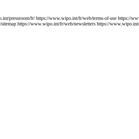
.int/pressroom/fr/
https://www.wipo.int/fr/web/terms-of-use
https://ww
/sitemap
https://www.wipo.int/fr/web/newsletters
https://www.wipo.int