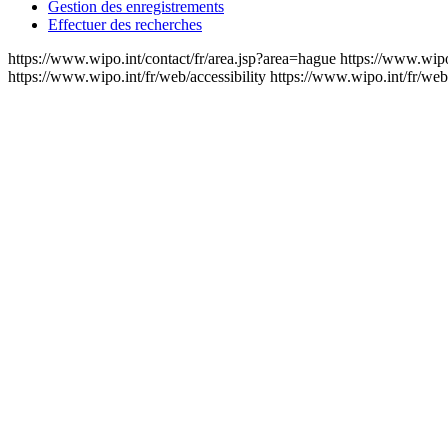
Gestion des enregistrements
Effectuer des recherches
https://www.wipo.int/contact/fr/area.jsp?area=hague
https://www.wipo
https://www.wipo.int/fr/web/accessibility
https://www.wipo.int/fr/web