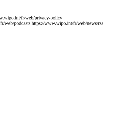
w.wipo.int/fr/web/privacy-policy
/fr/web/podcasts
https://www.wipo.int/fr/web/news/rss