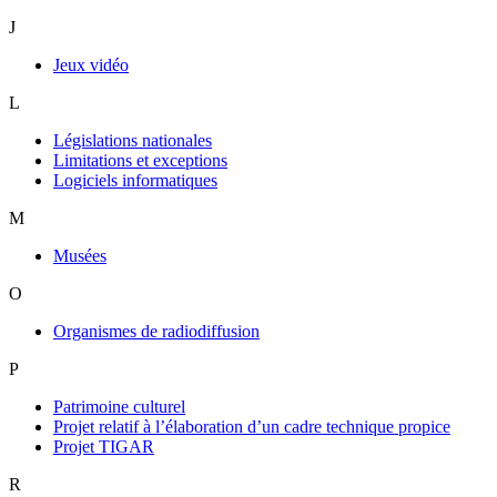
J
Jeux vidéo
L
Législations nationales
Limitations et exceptions
Logiciels informatiques
M
Musées
O
Organismes de radiodiffusion
P
Patrimoine culturel
Projet relatif à l’élaboration d’un cadre technique propice
Projet TIGAR
R