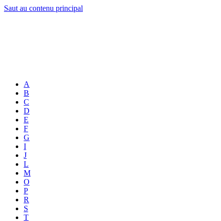
Saut au contenu principal
A
B
C
D
E
F
G
I
J
L
M
O
P
R
S
T