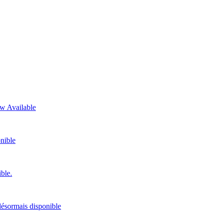
ow Available
nible
ble.
 désormais disponible