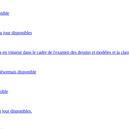
nible
u jour disponibles
s en vigueur dans le cadre de l'examen des dessins et modèles et la clas
 désormais disponible
nible
u jour disponibles.