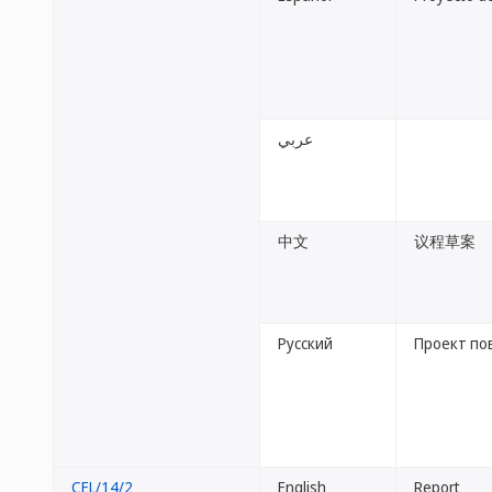
عربي
中文
议程草案
Русский
Проект по
CEL/14/2
English
Report