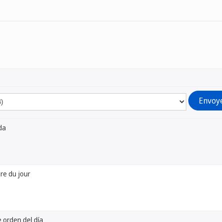
da
dre du jour
 orden del día