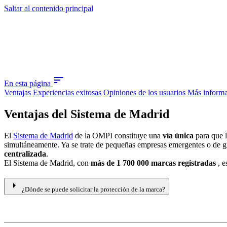
Saltar al contenido principal
sort
En esta página
Ventajas
Experiencias exitosas
Opiniones de los usuarios
Más inform
Ventajas del Sistema de Madrid
El
Sistema de Madrid
de la OMPI constituye una
vía única
para que l
simultáneamente. Ya se trate de pequeñas empresas emergentes o de gr
centralizada
.
El Sistema de Madrid, con
más de 1 700 000 marcas registradas
, e
arrow_right
¿Dónde se puede solicitar la protección de la marca?
_______________________________________________________