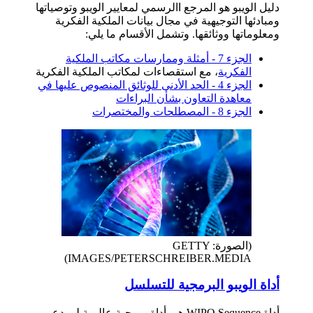
دليل الويبو هو المرجع االرسمي لمعايير الويبو وتوصياتها
ومبادئها التوجيهية في مجال بيانات الملكية الفكرية
ومعلوماتها ووثائقها. وتشمل الأقسام ما يلي:
الجزء 7 - أمثلة وممارسات مكاتب الملكية
الفكرية
، مع استقصاءات لمكاتب الملكية الفكرية
الجزء 4 - الحد الأدنى للوثائق المنصوص عليها في
معاهدة التعاون بشأن البراءات
الجزء 8 - المصطلحات والمختصرات
(الصورة: GETTY
IMAGES/PETERSCHREIBER.MEDIA)
أداة الويبو البرمجية للتسلسل
أداة WIPO Sequence هي أداة برمجية عالمية لمودعي