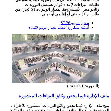
طلبات البراءات لإعداد قوائم تسلسل النوويدات
والحوامض الأمينية وفقا لمعيار الويبو ST.26 كجزء من
طلب براءة وطني أو إقليمي أو دولي.
معيار الويبو ST.26
أسئلة متكررة: تنفيذ معيار الويبو ST.26
(الصورة: PXHERE)
ملف الإدارة فيما يخص وثائق البراءات المنشورة
يتيح ملف الإدارة فيما يخص وثائق البراءات المنشورة للأطراف
المعنية تقييم اكتمال وثائق البراءات المتاحة من مكاتب الملكية