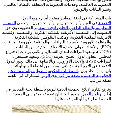
المعلومات العالمية، وخدمات المعلومات المتعلقة بالنظام العالمي،
ونشر البيانات والتوثيق
.
باب المشاركة في لجنة المعايير مفتوح أمام جميع
الدول
الأعضاء
في الويبو و/أو اتحاد باريس و/أو اتحاد برن. وتعطي
المسائل
التنظيمية والنظام الداخلي الخاص للجنة المعايير
العضوية دون حق
التصويت إلى المنظمة الأفريقية للملكية الفكرية، والمنظمة الإقليمية
الأفريقية للملكية الفكرية، ومكتب البنلوكس للملكية الفكرية،
والمنظمة الأوروبية الآسيوية للبراءات، والمنظمة الأوروبية للبراءات
(EPO)، والاتحاد الدولي لحماية الأصناف الجديدة من النباتات
(UPOV)، ومعهد البراءات لبلدان الشمال، ومكتب براءات الاختراع
لمجلس التعاون لدول الخليج العربية (GCC)، ومعهد فيسيغراد
للبراءات (VPI)، والاتحاد الأوروبي. وبالإضافة إلى ذلك، يجوز للدول
الأعضاء في الأمم المتحدة التي ليست من أعضاء الويبو أو اتحاد
باريس أو اتحاد برن و
المنظمات الحكومية الدولية والمنظمات غير
الحكومية المعتمدة بصفة مراقب لدى الويبو
المشاركة في اللجنة
بصفة مراقب.
وترفع تقارير لإبلاغ الجمعية العامة للويبو بأنشطة لجنة المعايير في
إطار
برنامج العمل
ويجوز للجنة أن تقدم توصياتها إلى الجمعية
العامة للنظر فيها أو الموافقة عليها
.