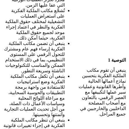
التي عفا عليها الزمن.
تُشجَّع مكاتب الملكية الفكرية
على استعراض العمليات
التشغيلية لمختلف حقوق الملكية
الفكرية والنظر في اعتماد إجراء
موحد لجميع حقوق الملكية
الفكرية، حيثما أمكن ذلك.
ينبغي أن تضمن مكاتب الملكية
الفكرية إرساء فهم عام ومشترك
للتحول الرقمي على المستوى
التنظيمي، بما في ذلك الاستخدام
التوصية 1
الممكن والمناسب للتكنولوجيات
ينبغي أن تقوم مكاتب
الناشئة وسريعة التطور.
الملكية الفكرية بتحسين
ينبغي أن تكفل مكاتب الملكية
نماذج أعمالها الحالية
الفكرية وضع استراتيجيات
وأطرها القانونية وعمليات
للاستفادة من واجهة برمجة
سير عملها لتكييفها مع
التطبيقات والحوسبة السحابية،
العصر الرقمي، بالتعاون
مع مراعاة اللوائح المحلية
مع أصحاب المصلحة
وسياسات الأعمال ذات الصلة،
الداخليين والخارجيين في
من أجل تحديث العمليات التجارية
جميع المراحل.
وأتمتتها وتحسينها.
ينبغي أن تنظر مكاتب الملكية
الفكرية في إجراء تغييرات قانونية