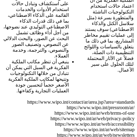
الملكية الفكرية من أن
على استكشاف وتبادل حالات
اعتماد حالات استخدام
استخدام الأدوات والخدمات
التكنولوجيات الناشئة
القائمة على الذكاء الاصطناعي،
والمتطورة بسرعة (مثل
بما في ذلك قدرات الذكاء
سلاسل الكتل والذكاء
الاصطناعي التوليدي عند نضوجها،
الاصطناعي) سوف يستند
من أجل أداء وظائف تشمل
إلى عمليات تقييم مخاطر
البحث عن الصور، والبحث الدلالي
المشاربع، بما في ذلك ما
عن النصوص، وتصنيف الصور
يتعلق بالسياسات واللوائح
والنصوص، والترجمة، وخدمة
التنظيمية ذات الصلة،
العملاء.
فضلاً عن الآثار المحتملة
ينبغي أن تنظر مكاتب الملكية
لتلك الحلول على سير
الفكرية في السبل التي يمكن أن
الأعمال.
تتبادل من خلالها التكنولوجيات
وتتيحها لمكاتب الملكية الفكرية
الأصغر حجماً لتحسين جودة
العمليات التجارية وكفاءتها.
https://www.wipo.int/contact/ar/area.jsp?area=standards
https://www.wipo.int/pressroom/ar/
https://www.wipo.int/ar/web/terms-of-use
https://www.wipo.int/ar/web/privacy-policy
https://www.wipo.int/ar/web/accessibility
https://www.wipo.int/ar/web/sitemap
https://www.wipo.int/ar/web/newsletters