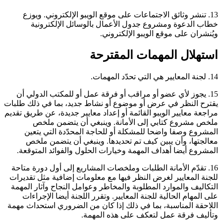
13. تنشر وثائق الاجتماعات على موقع الويبو الإلكتروني. ويوزع
خطاب الدعوة ومشروع جدول الأعمال بالوسائل الإلكترونية
ويُنشران على موقع الويبو الإلكتروني.
استهلال المهمات المقترحة
14. لجنة المعايير هي التي تحدّد المهمات.
15. يجوز لأي عضو أو مراقب أو فرقة عمل أو للمكتب الدولي أن
يقترح النظر في عرض أو موضوع أو نشاط جديد، بما في ذلك طلبات
مراجعة معايير الويبو القائمة أو إعداد معايير جديدة، عن طريق تقديم
ملخص مشروع كتابي إلى الأمانة. وينبغي أن يتضمن ملخص
المشروع وصفا واضحا للمشكلة أو للحاجة المحدّدة التي يتعين
معالجتها، وأن يبين كيف تم تحديدها. وينبغي أن يتضمن ملخص
المشروع أيضا أهداف المهمة وخيارات الحلول والفوائد المتوقعة.
16. تقدّم الأمانة الطلبات وملخصات المشاريع إلى أول دورة متاحة
للجنة المعايير لغرض النظر فيها مع معلومات إضافية مثل تقديرات
التكاليف والموارد المطلوبة والمخاطر وعوامل النجاح وآثار المهمة
على المهام الحالية للجنة المعايير. وتقرر اللجنة أيضا الإجراءات
اللاحقة المناسبة، بما في ذلك إذا كان من الضروري استحداث مهمة
وتأليف فرقة عمل لتعكف على هذه المهمة.