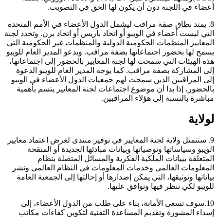
أعضاء في اللجنة دون أن يكون لها الحق في التصويت.
8. يمتد نطاق صفة مراقب ليشمل الدول الأعضاء في الأمم المتحدة
التي ليست أعضاء في الويبو أو اتحاد باريس أو اتحاد برن. وتحدد لجنة
المعايير المنظمات الحكومية الدولية والمنظمات غير الحكومية التي
يسمح لها بحضور اجتماعاتها بصفة مراقب. ويدعو المدير العام للويبو
هذه الهيئات التي سمحت لها لجنة المعايير بالحضور إلى اجتماعاتها،
إلى المشاركة بصفة مراقب. كما يوجه المدير العام للويبو الدعوة
إلى المراقبين الذين سمحت لهم جمعيات الدول الأعضاء في الويبو
بالحضور، إذا بدا أن موضوع اجتماعات لجنة المعايير يتسم بأهمية
مباشرة بالنسبة إلى هؤلاء المراقبين.
لولاية
9. ستتمثل ولاية لجنة المعايير في توفير منتدى لغرض اعتماد معايير
الويبو وسياساتها وتوصياتها وبيانات مبادئها الجديدة أو المنقحة
المتعلقة ببيانات الملكية الفكرية والمسائل المتصلة بنظام
المعلومات العالمي وخدمات المعلومات في النظام العالمي ونشر
بياناتها وتوثيقها، التي يمكن إصدارها أو إحالتها إلى الجمعية العامة
للويبو لكي تنظر فيها وتوافق عليها.
10.سوف تسعى الأمانة، بناء على طلب من الدول الأعضاء، إلى
إسداء المشورة وتقديم المساعدة التقنية لتكوين كفاءات مكاتب