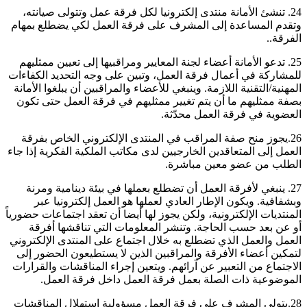
24. تنشئ الأمانة منتدى إلكترونيا لكل فرقة عمل وتتولى صيانته،
وتقدم المساعدة إلى المشرف على فرقة العمل لكي يضطلع بمهام
الفرقة..
25. تدعو الأمانة أعضاء لجنة المعايير ومراقبيها إلى تعيين ممثليهم
للمشاركة في أعمال فرقة العمل، وتبين على وجه التحديد الكفاءات
المهنية/التقنية اللازمة. وينبغي للأعضاء والمراقبين أن يبلغوا الأمانة
بصفة ممثليهم ما أن يتم تغيير ممثليهم في فرقة العمل حتى تكون
العضوية في فرقة العمل محدّثة.
26.يجوز منح صفة المراقب في المنتدى الإلكتروني الخاص بفرقة
العمل إلى المتعاقدين الخارجيين لدى مكاتب الملكية الفكرية إذا جاء
الطلب من عضو معين مباشرة.
27. ينبغي لأفرقة العمل أن تضطلع بعملها في بيئة دينامية ومرنة
وبشفافية. ويكون الإطار العادي لعملها هو العمل إلكترونيا عبر
المنتديات الإلكترونية، ولكن يجوز لها أيضا أن تعقد اجتماعات حضورياً
أو عن بعد حسب الحاجة. وتنشر المعلومات التي تناقشها أفرقة
العمل والعمل الذي تضطلع به خلال اجتماع على المنتدى الإلكتروني
لتمكين أعضاء الأفرقة والمراقبين الذين لا يستطيعون الحضور إلى
الاجتماع من التعبير عن آرائهم. ويتعين إجراء المناقشات والقرارات
الموضوعية ذات الصلة بعمل فرقة العمل داخل فرقة العمل.
28.يتولى المشرف على فرقة العمل مسؤولية استهلال المناقشات