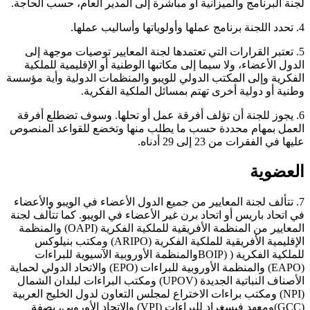
لجنة البرنامج والميزانية أو مباشرة إلى المدير العام، حسب الحاجة.
4. تحدد اللجنة برنامج عملها وأولوياتها وأساليب عملها.
5. تعتبر القرارات التي تعتمدها لجنة المعايير توصيات موجهة إلى
الدول الأعضاء، ولا سيما إلى مكاتبها الوطنية أو الإقليمية للملكية
الفكرية وإلى المكتب الدولي للويبو والمنظمات الدولية وأية مؤسسة
وطنية أو دولية أخرى تهتم بمسائل الملكية الفكرية.
6. يجوز للجنة أن تؤلف أفرقة عمل أو تحلها. وسوف تضطلع أفرقة
العمل بمهام محددة حسب ما يطلب منها وتخضع للقواعد المنصوص
عليها في الفقرات من 23 إلى 29 أدناه.
العضوية
7. تتألف لجنة المعايير من جميع الدول الأعضاء في الويبو والأعضاء
في اتحاد باريس أو اتحاد برن غير الأعضاء في الويبو. كما تتألف لجنة
المعايير من المنظمة الأفريقية للملكية الفكرية (OAPI) والمنظمة
الإقليمية الأفريقية للملكية الفكرية (ARIPO) ومكتب بنيلوكس
للملكية الفكرية ( (BOIPوالمنظمة الأوروبية الآسيوية للبراءات
(EAPO) والمنظمة الأوروبية للبراءات (EPO) والاتحاد الدولي لحماية
الأصناف النباتية الجديدة (UPOV) ومكتب البراءات لبلدان الشمال
(NPI) ومكتب براءات الاختراع لمجلس التعاون لدول الخليج العربية
(GCC)ومعهد فيسغراد للبراءات (VPI) والاتحاد الأوروبي، بصفة