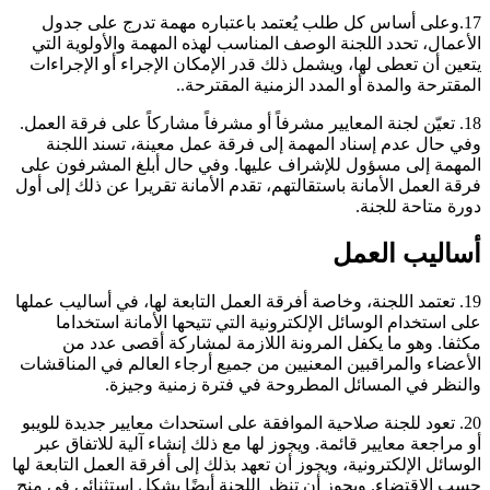
17.وعلى أساس كل طلب يُعتمد باعتباره مهمة تدرج على جدول
الأعمال، تحدد اللجنة الوصف المناسب لهذه المهمة والأولوية التي
يتعين أن تعطى لها، ويشمل ذلك قدر الإمكان الإجراء أو الإجراءات
المقترحة والمدة أو المدد الزمنية المقترحة..
18. تعيّن لجنة المعايير مشرفاً أو مشرفاً مشاركاً على فرقة العمل.
وفي حال عدم إسناد المهمة إلى فرقة عمل معينة، تسند اللجنة
المهمة إلى مسؤول للإشراف عليها. وفي حال أبلغ المشرفون على
فرقة العمل الأمانة باستقالتهم، تقدم الأمانة تقريرا عن ذلك إلى أول
دورة متاحة للجنة.
أساليب العمل
19. تعتمد اللجنة، وخاصة أفرقة العمل التابعة لها، في أساليب عملها
على استخدام الوسائل الإلكترونية التي تتيحها الأمانة استخداما
مكثفا. وهو ما يكفل المرونة اللازمة لمشاركة أقصى عدد من
الأعضاء والمراقبين المعنيين من جميع أرجاء العالم في المناقشات
والنظر في المسائل المطروحة في فترة زمنية وجيزة.
20. تعود للجنة صلاحية الموافقة على استحداث معايير جديدة للويبو
أو مراجعة معايير قائمة. ويجوز لها مع ذلك إنشاء آلية للاتفاق عبر
الوسائل الإلكترونية، ويجوز أن تعهد بذلك إلى أفرقة العمل التابعة لها
حسب الاقتضاء. ويجوز أن تنظر اللجنة أيضًا بشكل استثنائي في منح