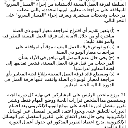
السلطة لفرقة العمل المعينة للاستفادة من إجراء "المسار السريع"
للموافقة على مراجعات معايير الويبو المحددة، والتي تتطلب
مراجعات وتحديثات مستمرة. ويعرف إجراء "المسار السريع" على
النحو التالي:
(‌أ) يتعين تقديم أي اقتراح لمراجعة معيار الويبو ذي الصلة
مباشرة أو من خلال الأمانة إلى فرقة العمل المعينة للنظر فيه
والموافقة عليه؛;
(‌ب) وتفويض فرقة العمل المعينة مؤقتاً بالموافقة على
مراجعات معيار الويبو ذي الصلة;
(‌ج) وفي حال عدم التوصل إلى توافق في الآراء بشأن
المراجعات من قبل فرقة العمل المعينة، فيتعين تقديمها إلى
لجنة المعايير لدراستها
(‌د) ويضطلع قائد فرقة العمل المعينة بإبلاغ لجنة المعايير بأي
مراجعة لمعيار الويبو ذي الصلة وافقت عليها فرقة العمل في
الدورة التالية للجنة المعايير.
21. يوزع ملخص للرئيس على المشاركين في نهاية كل دورة للجنة.
وسيتضمن هذا الملخص قرارات اللجنة ووضع المهام فقط. وينشر
تقرير مفصل لدورة اللجنة على موقع الويبو الإلكتروني بعد اختتام
الدورات للتعليق عليه. ويجوز اعتماد التقرير المفصل عبر الوسائل
الإلكترونية. وفي حال تعذر الاتفاق على التقرير المفصل عبر الوسائل
الإلكترونية، يدرج اعتماد التقرير المذكور في جدول أعمال الدورة
التالية للجنة.