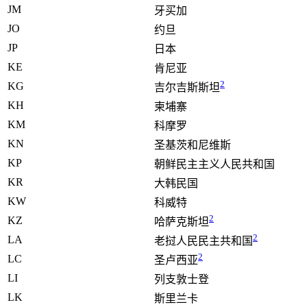
JM
牙买加
JO
约旦
JP
日本
KE
肯尼亚
2
KG
吉尔吉斯斯坦
KH
柬埔寨
KM
科摩罗
KN
圣基茨和尼维斯
KP
朝鲜民主主义人民共和国
KR
大韩民国
KW
科威特
2
KZ
哈萨克斯坦
2
LA
老挝人民民主共和国
2
LC
圣卢西亚
LI
列支敦士登
LK
斯里兰卡