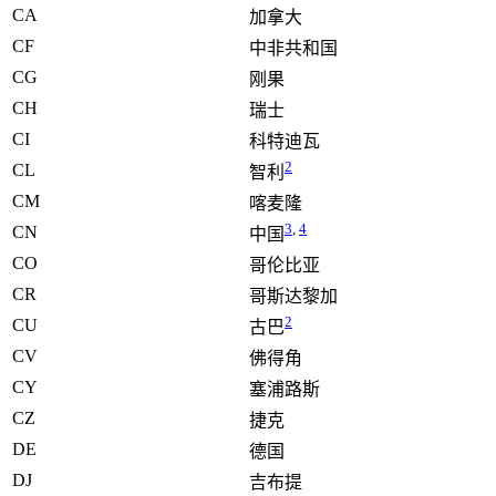
CA
加拿大
CF
中非共和国
CG
刚果
CH
瑞士
CI
科特迪瓦
2
CL
智利
CM
喀麦隆
3
,
4
CN
中国
CO
哥伦比亚
CR
哥斯达黎加
2
CU
古巴
CV
佛得角
CY
塞浦路斯
CZ
捷克
DE
德国
DJ
吉布提