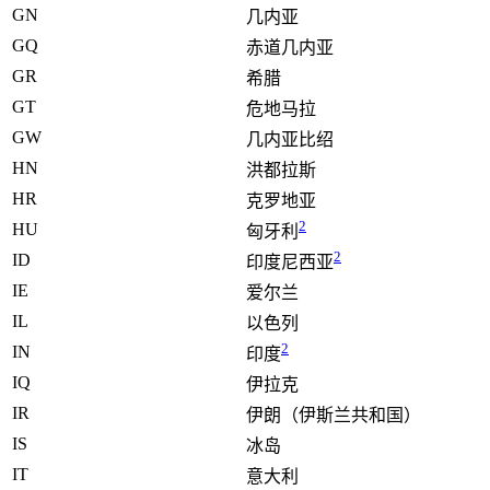
GN
几内亚
GQ
赤道几内亚
GR
希腊
GT
危地马拉
GW
几内亚比绍
HN
洪都拉斯
HR
克罗地亚
2
HU
匈牙利
2
ID
印度尼西亚
IE
爱尔兰
IL
以色列
2
IN
印度
IQ
伊拉克
IR
伊朗（伊斯兰共和国）
IS
冰岛
IT
意大利