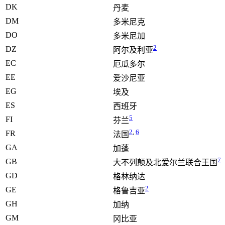
DK
丹麦
DM
多米尼克
DO
多米尼加
2
DZ
阿尔及利亚
EC
厄瓜多尔
EE
爱沙尼亚
EG
埃及
ES
西班牙
5
FI
芬兰
2
,
6
FR
法国
GA
加蓬
7
GB
大不列颠及北爱尔兰联合王国
GD
格林纳达
2
GE
格鲁吉亚
GH
加纳
GM
冈比亚