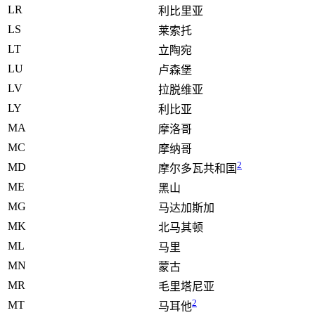
LR
利比里亚
LS
莱索托
LT
立陶宛
LU
卢森堡
LV
拉脱维亚
LY
利比亚
MA
摩洛哥
MC
摩纳哥
2
MD
摩尔多瓦共和国
ME
黑山
MG
马达加斯加
MK
北马其顿
ML
马里
MN
蒙古
MR
毛里塔尼亚
2
MT
马耳他