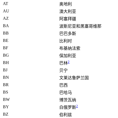
AT
奥地利
AU
澳大利亚
AZ
阿塞拜疆
BA
波斯尼亚和黑塞哥维那
BB
巴巴多斯
BE
比利时
BF
布基纳法索
BG
保加利亚
2
BH
巴林
BJ
贝宁
BN
文莱达鲁萨兰国
BR
巴西
BS
巴哈马
BW
博茨瓦纳
2
BY
白俄罗斯
BZ
伯利兹