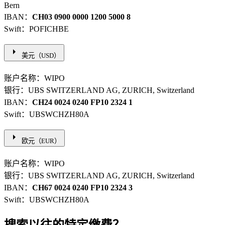
Bern
IBAN：
CH03 0900 0000 1200 5000 8
Swift：POFICHBE
arrow_right
美元（USD）
账户名称：WIPO
银行：UBS SWITZERLAND AG, ZURICH, Switzerland
IBAN：
CH24 0024 0240 FP10 2324 1
Swift：UBSWCHZH80A
arrow_right
欧元（EUR）
账户名称：WIPO
银行：UBS SWITZERLAND AG, ZURICH, Switzerland
IBAN：
CH67 0024 0240 FP10 2324 3
Swift：UBSWCHZH80A
搜索以往的特定缴费？