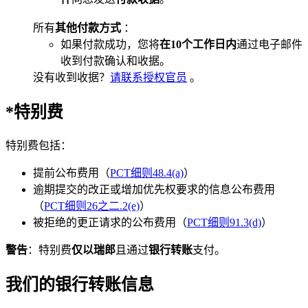
所有
其他付款方式
：
如果付款成功，您将
在10个工作日内
通过电子邮件
收到付款确认和收据。
没有收到收据？
请联系授权官员
。
*特别费
特别费包括：
提前公布费用（
PCT细则48.4(a)
）
逾期提交的改正或增加优先权要求的信息公布费用
（
PCT细则26之二.2(e)
）
被拒绝的更正请求的公布费用（
PCT细则91.3(d)
）
警告
：特别费
仅以瑞郎
且通过
银行转账
支付。
我们的银行转账信息