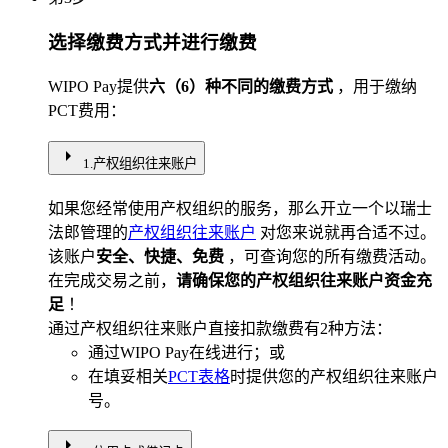
选择缴费方式并进行缴费
WIPO Pay提供
六（6）种不同的缴费方式
，用于缴纳
PCT费用：
arrow_right
1.产权组织往来账户
如果您经常使用产权组织的服务，那么开立一个以瑞士
法郎管理的
产权组织往来账户
对您来说就再合适不过。
该账户
安全、快捷、免费
，可查询您的所有缴费活动。
在完成交易之前，
请确保您的产权组织往来账户资金充
足
！
通过产权组织往来账户直接扣款缴费有2种方法：
通过WIPO Pay在线进行；或
在填妥相关
PCT表格
时提供您的产权组织往来账户
号。
arrow_right