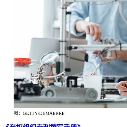
图：GETTY/DEMAERRE