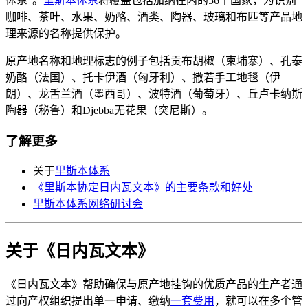
体系”。
里斯本体系
将覆盖包括加纳在内的56个国家，为识别
咖啡、茶叶、水果、奶酪、酒类、陶器、玻璃和布匹等产品地
理来源的名称提供保护。
原产地名称和地理标志的例子包括贡布胡椒（柬埔寨）、孔泰
奶酪（法国）、托卡伊酒（匈牙利）、撒若手工地毯（伊
朗）、龙舌兰酒（墨西哥）、波特酒（葡萄牙）、丘卢卡纳斯
陶器（秘鲁）和Djebba无花果（突尼斯）。
了解更多
关于
里斯本体系
《里斯本协定日内瓦文本》的主要条款和好处
里斯本体系网络研讨会
关于《日内瓦文本》
《日内瓦文本》帮助确保与原产地挂钩的优质产品的生产者通
过向产权组织提出单一申请、缴纳​​​​​​​
一套费用
，就可以在多个管