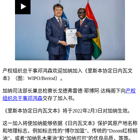
产权组织总干事邓鸿森欢迎加纳加入《里斯本协定日内瓦文
本》（图：WIPO/Berrod）。
加纳司法部长兼总检察长戈德弗雷德·耶博阿·达梅阁下向
产权
组织总干事邓鸿森
交存了加入书。
《里斯本协定日内瓦文本》将于2022年2月3日对加纳生效。
这一加入将使加纳能够依据《日内瓦文本》保护其原产地名称
和地理标志，例如标志性的“博尔加篮”、传统的“Dzomi红棕榈
油”，或者“加纳乳木果油”和“加纳可可”的优良品质，等等。