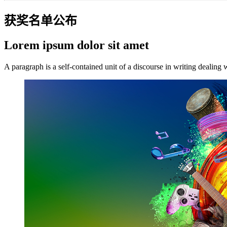
获奖名单公布
Lorem ipsum dolor sit amet
A paragraph is a self-contained unit of a discourse in writing dealing 