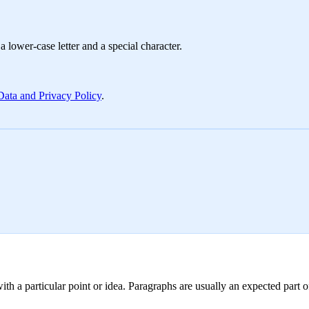
 lower-case letter and a special character.
ata and Privacy Policy
.
with a particular point or idea. Paragraphs are usually an expected part 