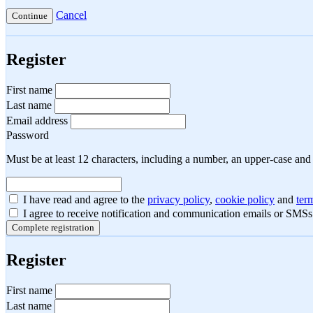
Cancel
Continue
Register
First name
Last name
Email address
Password
Must be at least 12 characters, including a number, an upper-case and a
I have read and agree to the
privacy policy
,
cookie policy
and
ter
I agree to receive notification and communication emails or SMS
Complete registration
Register
First name
Last name