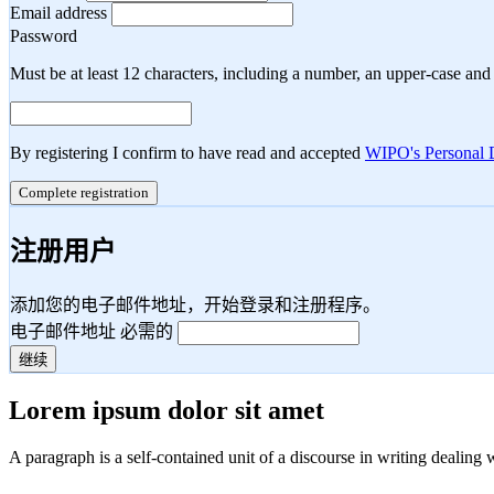
Email address
Password
Must be at least 12 characters, including a number, an upper-case and a
By registering I confirm to have read and accepted
WIPO's Personal D
Complete registration
注册用户
添加您的电子邮件地址，开始登录和注册程序。
电子邮件地址
必需的
继续
Lorem ipsum dolor sit amet
A paragraph is a self-contained unit of a discourse in writing dealing 