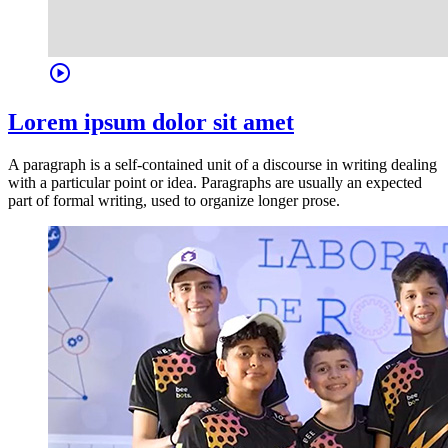
play_circle
Lorem ipsum dolor sit amet
A paragraph is a self-contained unit of a discourse in writing dealing
with a particular point or idea. Paragraphs are usually an expected
part of formal writing, used to organize longer prose.