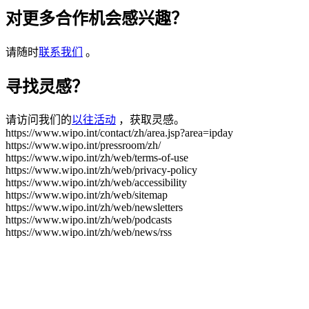
对更多合作机会感兴趣？
请随时
联系我们
。
寻找灵感？
请访问我们的
以往活动
，获取灵感。
https://www.wipo.int/contact/zh/area.jsp?area=ipday
https://www.wipo.int/pressroom/zh/
https://www.wipo.int/zh/web/terms-of-use
https://www.wipo.int/zh/web/privacy-policy
https://www.wipo.int/zh/web/accessibility
https://www.wipo.int/zh/web/sitemap
https://www.wipo.int/zh/web/newsletters
https://www.wipo.int/zh/web/podcasts
https://www.wipo.int/zh/web/news/rss