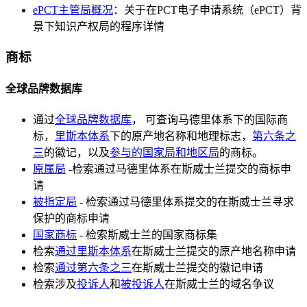
ePCT主管局概况
：关于在PCT电子申请系统（ePCT）背
景下知识产权局的程序详情
商标
全球品牌数据库
通过
全球品牌数据库
， 可查询马德里体系下的国际商
标，
里斯本体系
下的原产地名称和地理标志，
第六条之
三
的徽记，以及
参与的国家局和地区局
的商标。
原属局
-检索通过马德里体系在斯威士兰提交的商标申
请
被指定局
- 检索通过马德里体系提交的在斯威士兰寻求
保护的商标申请
国家商标
- 检索斯威士兰的国家商标集
检索
通过里斯本体系
在斯威士兰提交的原产地名称申请
检索
通过第六条之三
在斯威士兰提交的徽记申请
检索涉及
投诉人
和
被投诉人
在斯威士兰的域名争议