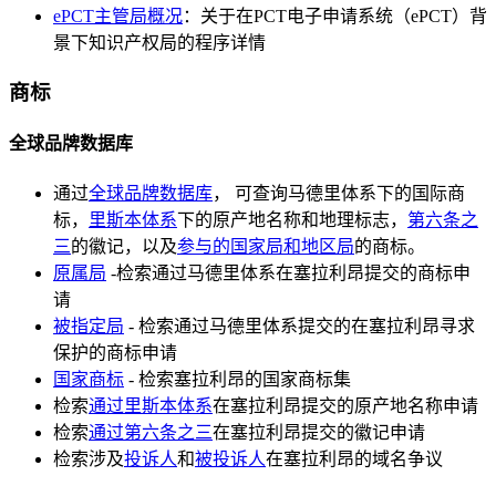
ePCT主管局概况
：关于在PCT电子申请系统（ePCT）背
景下知识产权局的程序详情
商标
全球品牌数据库
通过
全球品牌数据库
， 可查询马德里体系下的国际商
标，
里斯本体系
下的原产地名称和地理标志，
第六条之
三
的徽记，以及
参与的国家局和地区局
的商标。
原属局
-检索通过马德里体系在塞拉利昂提交的商标申
请
被指定局
- 检索通过马德里体系提交的在塞拉利昂寻求
保护的商标申请
国家商标
- 检索塞拉利昂的国家商标集
检索
通过里斯本体系
在塞拉利昂提交的原产地名称申请
检索
通过第六条之三
在塞拉利昂提交的徽记申请
检索涉及
投诉人
和
被投诉人
在塞拉利昂的域名争议