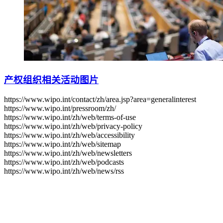
产权组织相关活动图片
https://www.wipo.int/contact/zh/area.jsp?area=generalinterest
https://www.wipo.int/pressroom/zh/
https://www.wipo.int/zh/web/terms-of-use
https://www.wipo.int/zh/web/privacy-policy
https://www.wipo.int/zh/web/accessibility
https://www.wipo.int/zh/web/sitemap
https://www.wipo.int/zh/web/newsletters
https://www.wipo.int/zh/web/podcasts
https://www.wipo.int/zh/web/news/rss