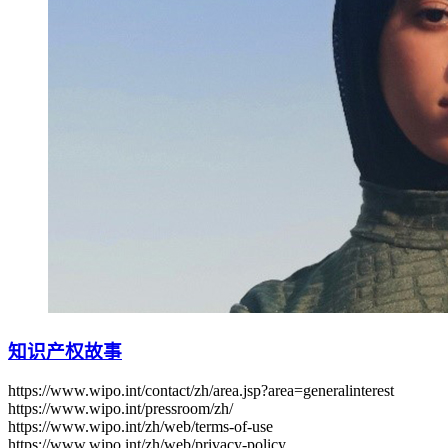
知识产权故事
https://www.wipo.int/contact/zh/area.jsp?area=generalinterest
https://www.wipo.int/pressroom/zh/
https://www.wipo.int/zh/web/terms-of-use
https://www.wipo.int/zh/web/privacy-policy