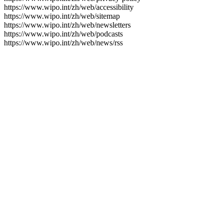
https://www.wipo.int/zh/web/accessibility
https://www.wipo.int/zh/web/sitemap
https://www.wipo.int/zh/web/newsletters
https://www.wipo.int/zh/web/podcasts
https://www.wipo.int/zh/web/news/rss