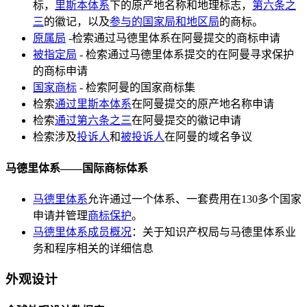
标，
里斯本体系
下的原产地名称和地理标志，
第六条之
三
的徽记，以及
参与的国家局和地区局
的商标。
原属局
-检索通过马德里体系在阿曼提交的商标申请
被指定局
- 检索通过马德里体系提交的在阿曼寻求保护
的商标申请
国家商标
- 检索阿曼的国家商标集
检索
通过里斯本体系
在阿曼提交的原产地名称申请
检索
通过第六条之三
在阿曼提交的徽记申请
检索涉及
投诉人
和
被投诉人
在阿曼的域名争议
马德里体系——国际商标体系
马德里体系
允许通过一个体系、一套费用在130多个国家
申请并管理
商标保护
。
马德里体系成员概况
：关于知识产权局与马德里体系业
务和程序相关的详细信息
外观设计