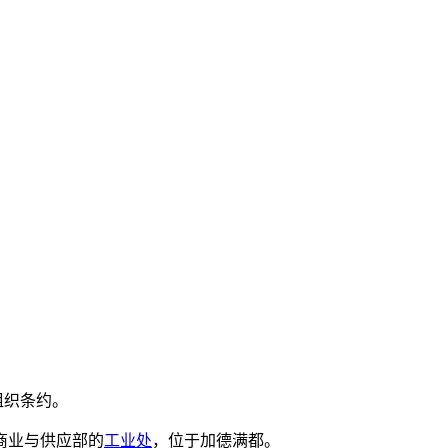
组织条约。
商业与供应部的
工业处
，位于加德满都。