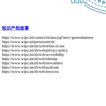
知识产权故事
https://www.wipo.int/contact/zh/area.jsp?area=generalinterest
https://www.wipo.int/pressroom/zh/
https://www.wipo.int/zh/web/terms-of-use
https://www.wipo.int/zh/web/privacy-policy
https://www.wipo.int/zh/web/accessibility
https://www.wipo.int/zh/web/sitemap
https://www.wipo.int/zh/web/newsletters
https://www.wipo.int/zh/web/podcasts
https://www.wipo.int/zh/web/news/rss