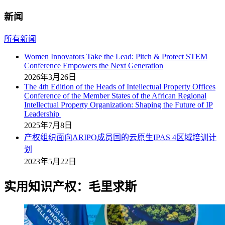
新闻
所有新闻
Women Innovators Take the Lead: Pitch & Protect STEM
Conference Empowers the Next Generation
2026年3月26日
The 4th Edition of the Heads of Intellectual Property Offices
Conference of the Member States of the African Regional
Intellectual Property Organization: Shaping the Future of IP
Leadership
2025年7月8日
产权组织面向ARIPO成员国的云原生IPAS 4区域培训计
划
2023年5月22日
实用知识产权：毛里求斯