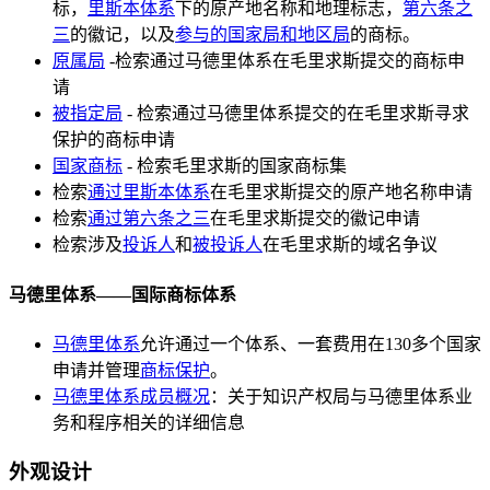
标，
里斯本体系
下的原产地名称和地理标志，
第六条之
三
的徽记，以及
参与的国家局和地区局
的商标。
原属局
-检索通过马德里体系在毛里求斯提交的商标申
请
被指定局
- 检索通过马德里体系提交的在毛里求斯寻求
保护的商标申请
国家商标
- 检索毛里求斯的国家商标集
检索
通过里斯本体系
在毛里求斯提交的原产地名称申请
检索
通过第六条之三
在毛里求斯提交的徽记申请
检索涉及
投诉人
和
被投诉人
在毛里求斯的域名争议
马德里体系——国际商标体系
马德里体系
允许通过一个体系、一套费用在130多个国家
申请并管理
商标保护
。
马德里体系成员概况
：关于知识产权局与马德里体系业
务和程序相关的详细信息
外观设计