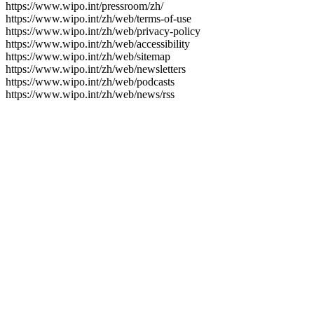
https://www.wipo.int/pressroom/zh/
https://www.wipo.int/zh/web/terms-of-use
https://www.wipo.int/zh/web/privacy-policy
https://www.wipo.int/zh/web/accessibility
https://www.wipo.int/zh/web/sitemap
https://www.wipo.int/zh/web/newsletters
https://www.wipo.int/zh/web/podcasts
https://www.wipo.int/zh/web/news/rss