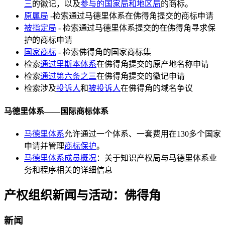
三
的徽记，以及
参与的国家局和地区局
的商标。
原属局
-检索通过马德里体系在佛得角提交的商标申请
被指定局
- 检索通过马德里体系提交的在佛得角寻求保
护的商标申请
国家商标
- 检索佛得角的国家商标集
检索
通过里斯本体系
在佛得角提交的原产地名称申请
检索
通过第六条之三
在佛得角提交的徽记申请
检索涉及
投诉人
和
被投诉人
在佛得角的域名争议
马德里体系——国际商标体系
马德里体系
允许通过一个体系、一套费用在130多个国家
申请并管理
商标保护
。
马德里体系成员概况
：关于知识产权局与马德里体系业
务和程序相关的详细信息
产权组织新闻与活动：佛得角
新闻