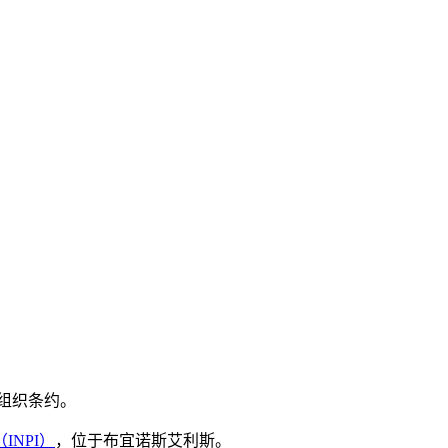
权组织条约。
INPI）
，位于布宜诺斯艾利斯。