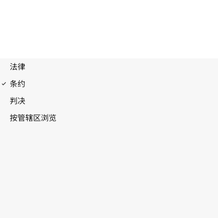
联合国关于在发生严重干旱和/或荒漠化的国家
特别是在非洲防治荒漠化的公约