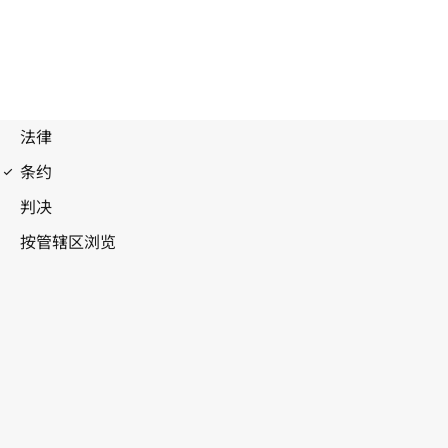
内罗毕条约