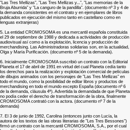
"Las Tres Mellizas", "Las Tres Mellizas y...", "Las memorias de la
Bruja Aburrida" y "La canguro de la pandilla". (documento nº 3 y 4 de
la demanda consistentes en el contrato y en ejemplares de libros
publicados en ejecución del mismo tanto en castellano como en
lenguas extranjeras)
5. La entidad CROMOSOMA es una mercantil española constituida
el 29 de septiembre de 1988 y dedicada a actividades de producción
audiovisual así como a la explotación, licencia y producción de
merchandising. Las Administradoras solidarias son, en la actualidad,
Olga y María Purificación. (documento nº 5 de la demanda).
6. Inicialmente CROMOSOMA suscribió un contrato con la Editorial
Planeta el 17 de abril de 1991 en virtud del cual Planeta cedía tanto
los derechos para la realización y explotación comercial de películas
de dibujos animados con los personajes de "Las Tres Mellizas" en
todo el mundo, como la posibilidad de editar libros y productos de
merchandising en todo el mundo excepto España (documento nº 6
de la demanda, cláusula 4ª). Advertida la demandada de que Planeta
no podía ceder el derecho de transformación de la obra, finalmente
CROMOSOMA contrató con la actora. (documento nº 7 de la
demanda)
7. El 3 de junio de 1992, Carolina (entonces junto con Lucía, la
autora de los textos de las obras literarias de "Les Tres Bessones")
firmó un contrato con la mercantil CROMOSOMA, S.A., por el cual