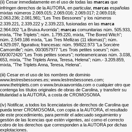
marcas
(ii) Cesar inmediatamente en el uso de todas las
que
marcas
infringen derechos de la AUTORA, en particular,
españolas
mixtas números 2.069.015; 2.069.016; 2.069.017; 2.069.018;
2.063.236; 2.081.981; "Les Tres Bessones" y los números
marca
2.339.221, 2.339.222 y 2.339.223, fusionadas en las
marcas
2.964.002 "La Bruixa Avorrida";
comunitarias núm. 505.933,
mixta, "The Triplets"; núm. 1.799.220, mixta, "The Bored Witch";
núm. 2.549.186 mixta, "Las Tres Mellizas (11 idiomas)"; núm.
4.929.097, figurativa; francesas: núm. 99/822.973 "La Sorcière
Camomille"; núm. 00/3057977 "Les Trois petites soeurs"; núm.
00/3072420 "Les Trois petites soeurs"; norteamericanas núm. 3.038,
653, mixta, "The Triplets Anna, Teresa, Helena"; núm.- 3.209.859,
mixta, "The Triplets Anna, Teresa, Helena".
(iii) Cesar en el uso de los nombres de dominio
www.lestresbessones.es; www.lestresbessones.com;
www.thetriplets.com o www.bruixaavorrida.com o cualquier otro que
contenga los títulos originales de obras de Carolina, y transferir su
titularidad a la AUTORA, a costa de CROMOSOMA.
(iv) Notificar, a todos los licenciatarios de derechos de Carolina que
pueda tener CROMOSOMA, con copia a la AUTORA, el resultado
de este procedimiento, para permitir el adecuado seguimiento y
gestión de las licencias que estén vigentes, así como el correcto
cobro de los derechos que corresponden a la AUTORA por dichas
explotaciones.