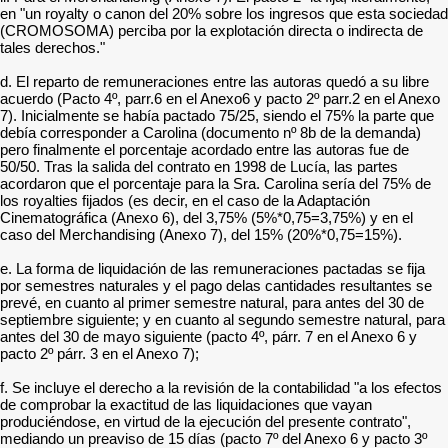
en "un royalty o canon del 20% sobre los ingresos que esta sociedad
(CROMOSOMA) perciba por la explotación directa o indirecta de
tales derechos."
d. El reparto de remuneraciones entre las autoras quedó a su libre
acuerdo (Pacto 4º, parr.6 en el Anexo6 y pacto 2º parr.2 en el Anexo
7). Inicialmente se había pactado 75/25, siendo el 75% la parte que
debía corresponder a Carolina (documento nº 8b de la demanda)
pero finalmente el porcentaje acordado entre las autoras fue de
50/50. Tras la salida del contrato en 1998 de Lucía, las partes
acordaron que el porcentaje para la Sra. Carolina sería del 75% de
los royalties fijados (es decir, en el caso de la Adaptación
Cinematográfica (Anexo 6), del 3,75% (5%*0,75=3,75%) y en el
caso del Merchandising (Anexo 7), del 15% (20%*0,75=15%).
e. La forma de liquidación de las remuneraciones pactadas se fija
por semestres naturales y el pago delas cantidades resultantes se
prevé, en cuanto al primer semestre natural, para antes del 30 de
septiembre siguiente; y en cuanto al segundo semestre natural, para
antes del 30 de mayo siguiente (pacto 4º, párr. 7 en el Anexo 6 y
pacto 2º párr. 3 en el Anexo 7);
f. Se incluye el derecho a la revisión de la contabilidad "a los efectos
de comprobar la exactitud de las liquidaciones que vayan
produciéndose, en virtud de la ejecución del presente contrato",
mediando un preaviso de 15 días (pacto 7º del Anexo 6 y pacto 3º