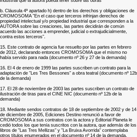
industrial que la autora pueda tener sobre las obras"
b. Cláusula 4ª apartado h) dentro de los derechos y obligaciones de
CROMOSOMA "En el caso que terceros infrinjan derechos de
propiedad intelectual y/o propiedad industrial que corresponden a la
AUTORA sobre las creaciones, las partes decidirán de común
acuerdo las acciones a emprender, judicial o extrajudicialmente,
contra estos terceros".
15. Este contrato de agencia fue resuelto por las partes en febrero
de 2012, declarando entonces CROMOSOMA que el mismo no
había servido para nada (documento nº 26 y 27 de la demanda)
16. El 4 de enero de 1999 las partes suscriben un contrato para la
adaptación de "Les Tres Bessones" a obra teatral (documento nº 12b
de la demanda)
17. El 28 de noviembre de 2003 las partes suscriben un contrato de
ilustración de tiras para el CINE NIC (documento nº 12b de la
demanda)
18. Mediante sendos contratos de 18 de septiembre de 2002 y de 14
de diciembre de 2005, Ediciones Destino renunció a favor de
CROMOSOMA a sus contratos con la actora y Editorial Planeta le
cedió todos los que tenía suscritos con la autora, que además de los
libros de "Las Tres Mellizas" y "La Bruixa Avorrida" contemplaba
otros títulos enumerados en el documento nº 14 de la demanda.