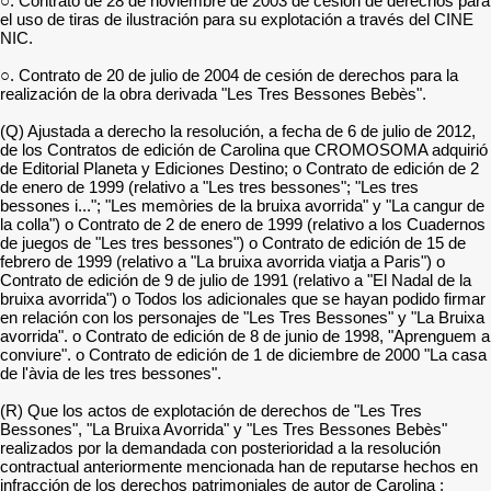
○. Contrato de 28 de noviembre de 2003 de cesión de derechos para
el uso de tiras de ilustración para su explotación a través del CINE
NIC.
○. Contrato de 20 de julio de 2004 de cesión de derechos para la
realización de la obra derivada "Les Tres Bessones Bebès".
(Q) Ajustada a derecho la resolución, a fecha de 6 de julio de 2012,
de los Contratos de edición de Carolina que CROMOSOMA adquirió
de Editorial Planeta y Ediciones Destino; o Contrato de edición de 2
de enero de 1999 (relativo a "Les tres bessones"; "Les tres
bessones i..."; "Les memòries de la bruixa avorrida" y "La cangur de
la colla") o Contrato de 2 de enero de 1999 (relativo a los Cuadernos
de juegos de "Les tres bessones") o Contrato de edición de 15 de
febrero de 1999 (relativo a "La bruixa avorrida viatja a Paris") o
Contrato de edición de 9 de julio de 1991 (relativo a "El Nadal de la
bruixa avorrida") o Todos los adicionales que se hayan podido firmar
en relación con los personajes de "Les Tres Bessones" y "La Bruixa
avorrida". o Contrato de edición de 8 de junio de 1998, "Aprenguem a
conviure". o Contrato de edición de 1 de diciembre de 2000 "La casa
de l'àvia de les tres bessones".
(R) Que los actos de explotación de derechos de "Les Tres
Bessones", "La Bruixa Avorrida" y "Les Tres Bessones Bebès"
realizados por la demandada con posterioridad a la resolución
contractual anteriormente mencionada han de reputarse hechos en
infracción de los derechos patrimoniales de autor de Carolina ;