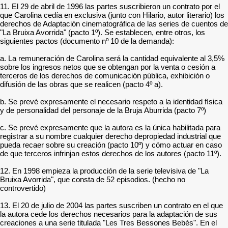
11. El 29 de abril de 1996 las partes suscribieron un contrato por el
que Carolina cedía en exclusiva (junto con Hilario, autor literario) los
derechos de Adaptación cinematográfica de las series de cuentos de
"La Bruixa Avorrida" (pacto 1º). Se establecen, entre otros, los
siguientes pactos (documento nº 10 de la demanda):
a. La remuneración de Carolina será la cantidad equivalente al 3,5%
sobre los ingresos netos que se obtengan por la venta o cesión a
terceros de los derechos de comunicación pública, exhibición o
difusión de las obras que se realicen (pacto 4º a).
b. Se prevé expresamente el necesario respeto a la identidad física
y de personalidad del personaje de la Bruja Aburrida (pacto 7º)
c. Se prevé expresamente que la autora es la única habilitada para
registrar a su nombre cualquier derecho depropiedad industrial que
pueda recaer sobre su creación (pacto 10º) y cómo actuar en caso
de que terceros infrinjan estos derechos de los autores (pacto 11º).
12. En 1998 empieza la producción de la serie televisiva de "La
Bruixa Avorrida", que consta de 52 episodios. (hecho no
controvertido)
13. El 20 de julio de 2004 las partes suscriben un contrato en el que
la autora cede los derechos necesarios para la adaptación de sus
creaciones a una serie titulada "Les Tres Bessones Bebès". En el