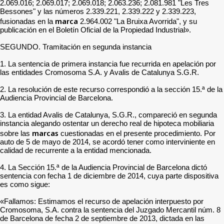
2.069.016; 2.069.017; 2.069.018; 2.063.236; 2.081.981 "Les Tres
Bessones" y las números 2.339.221, 2.339.222 y 2.339.223,
marca
fusionadas en la
2.964.002 "La Bruixa Avorrida", y su
publicación en el Boletín Oficial de la Propiedad Industrial».
SEGUNDO. Tramitación en segunda instancia
1. La sentencia de primera instancia fue recurrida en apelación por
las entidades Cromosoma S.A. y Avalis de Catalunya S.G.R.
2. La resolución de este recurso correspondió a la sección 15.ª de la
Audiencia Provincial de Barcelona.
3. La entidad Avalis de Catalunya, S.G.R., compareció en segunda
instancia alegando ostentar un derecho real de hipoteca mobiliaria
marcas
sobre las
cuestionadas en el presente procedimiento. Por
auto de 5 de mayo de 2014, se acordó tener como interviniente en
calidad de recurrente a la entidad mencionada.
4. La Sección 15.ª de la Audiencia Provincial de Barcelona dictó
sentencia con fecha 1 de diciembre de 2014, cuya parte dispositiva
es como sigue:
«Fallamos: Estimamos el recurso de apelación interpuesto por
Cromosoma, S.A. contra la sentencia del Juzgado Mercantil núm. 8
de Barcelona de fecha 2 de septiembre de 2013, dictada en las