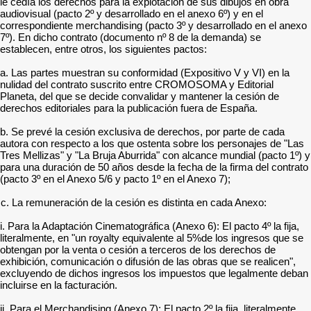
le cedía los derechos para la explotación de sus dibujos en obra
audiovisual (pacto 2º y desarrollado en el anexo 6º) y en el
correspondiente merchandising (pacto 3º y desarrollado en el anexo
7º). En dicho contrato (documento nº 8 de la demanda) se
establecen, entre otros, los siguientes pactos:
a. Las partes muestran su conformidad (Expositivo V y VI) en la
nulidad del contrato suscrito entre CROMOSOMA y Editorial
Planeta, del que se decide convalidar y mantener la cesión de
derechos editoriales para la publicación fuera de España.
b. Se prevé la cesión exclusiva de derechos, por parte de cada
autora con respecto a los que ostenta sobre los personajes de "Las
Tres Mellizas" y "La Bruja Aburrida" con alcance mundial (pacto 1º) y
para una duración de 50 años desde la fecha de la firma del contrato
(pacto 3º en el Anexo 5/6 y pacto 1º en el Anexo 7);
c. La remuneración de la cesión es distinta en cada Anexo:
i. Para la Adaptación Cinematográfica (Anexo 6): El pacto 4º la fija,
literalmente, en "un royalty equivalente al 5%de los ingresos que se
obtengan por la venta o cesión a terceros de los derechos de
exhibición, comunicación o difusión de las obras que se realicen",
excluyendo de dichos ingresos los impuestos que legalmente deban
incluirse en la facturación.
ii. Para el Merchandising (Anexo 7): El pacto 2º la fija, literalmente,