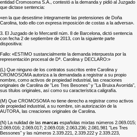
entidad Cromosoma S.A., contestó a la demanda y pidió al Juzgado
que dictase sentencia:
«en la que desestime íntegramente las pretensiones de Doña
Carolina, todo ello con expresa imposición de costas a la adversa».
3. El Juzgado de lo Mercantil núm. 8 de Barcelona, dictó sentencia
con fecha 2 de septiembre de 2013, con la siguiente parte
dispositiva:
Fallo: «ESTIMO sustancialmente la demanda interpuesta por la
representación procesal de Dª. Carolina y DECLARO:»
(L) Que ninguno de los contratos suscritos entre Carolina y
CROMOSOMA autoriza a la demandada a registrar a su propio
nombre, como activos de propiedad industrial, las creaciones
originales de Carolina de "Les Tres Besones" y "La Bruixa Avorrida",
sus títulos originales, así como su característica caligrafía.
(M) Que CROMOSOMA no tiene derecho a registrar como activos
de propiedad industrial, a su nombre, sin autorización de la
AUTORA, las creaciones originales de Carolina.
marcas
(N) La nulidad de las
españolas mixtas números 2.069.015;
2.069.016; 2.069.017; 2.069.018; 2.063.236; 2.081.981 "Les Tres
Bessones" y las números 2.339.221, 2.339.222 y 2.339.223,