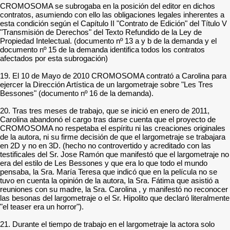
CROMOSOMA se subrogaba en la posición del editor en dichos
contratos, asumiendo con ello las obligaciones legales inherentes a
esta condición según el Capítulo II "Contrato de Edición" del Título V
"Transmisión de Derechos" del Texto Refundido de la Ley de
Propiedad Intelectual. (documento nº 13 a y b de la demanda y el
documento nº 15 de la demanda identifica todos los contratos
afectados por esta subrogación)
19. El 10 de Mayo de 2010 CROMOSOMA contrató a Carolina para
ejercer la Dirección Artística de un largometraje sobre "Les Tres
Bessones" (documento nº 16 de la demanda).
20. Tras tres meses de trabajo, que se inició en enero de 2011,
Carolina abandonó el cargo tras darse cuenta que el proyecto de
CROMOSOMA no respetaba el espíritu ni las creaciones originales
de la autora, ni su firme decisión de que el largometraje se trabajara
en 2D y no en 3D. (hecho no controvertido y acreditado con las
testificales del Sr. Jose Ramón que manifestó que el largometraje no
era del estilo de Les Bessones y que era lo que todo el mundo
pensaba, la Sra. María Teresa que indicó que en la película no se
tuvo en cuenta la opinión de la autora, la Sra. Fátima que asistió a
reuniones con su madre, la Sra. Carolina , y manifestó no reconocer
las besonas del largometraje o el Sr. Hipolito que declaró literalmente
"el teaser era un horror").
21. Durante el tiempo de trabajo en el largometraje la actora solo