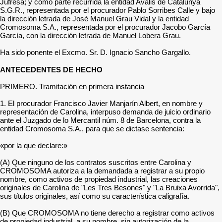
Jufresa; y como parte recurrida la entidad Avalis de Catalunya
S.G.R., representada por el procurador Pablo Sorribes Calle y bajo
la dirección letrada de José Manuel Grau Vidal y la entidad
Cromosoma S.A., representada por el procurador Jacobo García
García, con la dirección letrada de Manuel Lobera Grau.
Ha sido ponente el Excmo. Sr. D. Ignacio Sancho Gargallo.
ANTECEDENTES DE HECHO
PRIMERO. Tramitación en primera instancia
1. El procurador Francisco Javier Manjarín Albert, en nombre y
representación de Carolina, interpuso demanda de juicio ordinario
ante el Juzgado de lo Mercantil núm. 8 de Barcelona, contra la
entidad Cromosoma S.A., para que se dictase sentencia:
«por la que declare:»
(A) Que ninguno de los contratos suscritos entre Carolina y
CROMOSOMA autoriza a la demandada a registrar a su propio
nombre, como activos de propiedad industrial, las creaciones
originales de Carolina de "Les Tres Besones" y "La Bruixa Avorrida",
sus títulos originales, así como su característica caligrafía.
(B) Que CROMOSOMA no tiene derecho a registrar como activos
de propiedad industrial, a su nombre, sin autorización de la