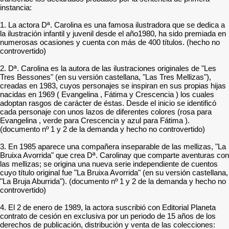
instancia:
1. La actora Dª. Carolina es una famosa ilustradora que se dedica a
la ilustración infantil y juvenil desde el año1980, ha sido premiada en
numerosas ocasiones y cuenta con más de 400 títulos. (hecho no
controvertido)
2. Dª. Carolina es la autora de las ilustraciones originales de "Les
Tres Bessones" (en su versión castellana, "Las Tres Mellizas"),
creadas en 1983, cuyos personajes se inspiran en sus propias hijas
nacidas en 1969 ( Evangelina , Fátima y Crescencia ) los cuales
adoptan rasgos de carácter de éstas. Desde el inicio se identificó
cada personaje con unos lazos de diferentes colores (rosa para
Evangelina , verde para Crescencia y azul para Fátima ).
(documento nº 1 y 2 de la demanda y hecho no controvertido)
3. En 1985 aparece una compañera inseparable de las mellizas, "La
Bruixa Avorrida" que crea Dª. Carolinay que comparte aventuras con
las mellizas; se origina una nueva serie independiente de cuentos
cuyo título original fue "La Bruixa Avorrida" (en su versión castellana,
"La Bruja Aburrida"). (documento nº 1 y 2 de la demanda y hecho no
controvertido)
4. El 2 de enero de 1989, la actora suscribió con Editorial Planeta
contrato de cesión en exclusiva por un periodo de 15 años de los
derechos de publicación, distribución y venta de las colecciones: