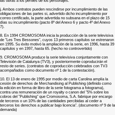
las obras a los perfiles de los personajes.
j. Ambos contratos pueden rescindirse por incumplimiento de las
obligaciones de las partes si, advertido dicho incumplimiento por
correo certificado, la parte advertida no subsana en el plazo de 15
días su incumplimiento (pacto 8º del Anexo 6 y pacto 4º del Anexo
7).
8. En 1994 CROMOSOMA inicia la producción de la serie televisiva
de "Les Tres Bessones", cuyos 13 primeros capítulos se estrenaron
en 1995. Su éxito motivó la ampliación de la serie, en 1996, hasta 39
capítulos y en 1997, hasta 65. (hecho no controvertido)
9. CROMOSOMA produce la serie televisiva conjuntamente con
Televisión de Catalunya (TV3), y posteriormente coproducirán el
resto de series. (contratos de coproducción celebrados con TV3
acompañados como documento nº 1 de la contestación).
10. El 13 de enero de 1995 por medio de carta Carolina amplía la
cesión de derechos de Merchandising al Publishing (definido como
la edición en forma de libro de la serie fotograma a fotograma),
contra una remuneración de un royalty o canon del "5% sobre los
cobros del "Publishing" que Cromosoma, S.A. fabrique por encargo
de terceros o un 10% de las cantidades percibidas al ceder a
terceros los derechos a publicar bajo licencia". (documento nº 9 de la
demanda)