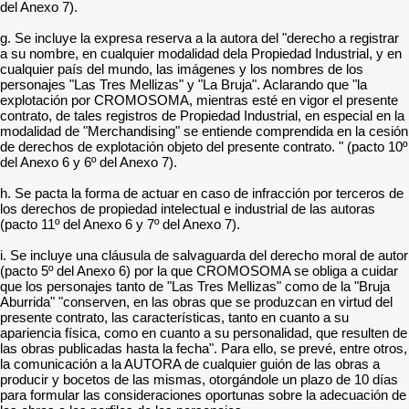
del Anexo 7).
g. Se incluye la expresa reserva a la autora del "derecho a registrar
a su nombre, en cualquier modalidad dela Propiedad Industrial, y en
cualquier país del mundo, las imágenes y los nombres de los
personajes "Las Tres Mellizas" y "La Bruja". Aclarando que "la
explotación por CROMOSOMA, mientras esté en vigor el presente
contrato, de tales registros de Propiedad Industrial, en especial en la
modalidad de "Merchandising" se entiende comprendida en la cesión
de derechos de explotación objeto del presente contrato. " (pacto 10º
del Anexo 6 y 6º del Anexo 7).
h. Se pacta la forma de actuar en caso de infracción por terceros de
los derechos de propiedad intelectual e industrial de las autoras
(pacto 11º del Anexo 6 y 7º del Anexo 7).
i. Se incluye una cláusula de salvaguarda del derecho moral de autor
(pacto 5º del Anexo 6) por la que CROMOSOMA se obliga a cuidar
que los personajes tanto de "Las Tres Mellizas" como de la "Bruja
Aburrida" "conserven, en las obras que se produzcan en virtud del
presente contrato, las características, tanto en cuanto a su
apariencia física, como en cuanto a su personalidad, que resulten de
las obras publicadas hasta la fecha". Para ello, se prevé, entre otros,
la comunicación a la AUTORA de cualquier guión de las obras a
producir y bocetos de las mismas, otorgándole un plazo de 10 días
para formular las consideraciones oportunas sobre la adecuación de