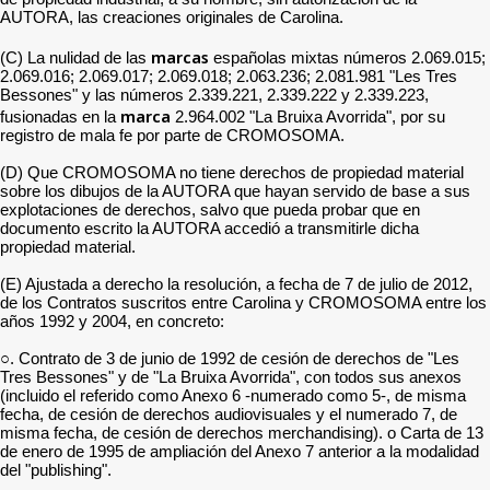
AUTORA, las creaciones originales de Carolina.
marcas
(C) La nulidad de las
españolas mixtas números 2.069.015;
2.069.016; 2.069.017; 2.069.018; 2.063.236; 2.081.981 "Les Tres
Bessones" y las números 2.339.221, 2.339.222 y 2.339.223,
marca
fusionadas en la
2.964.002 "La Bruixa Avorrida", por su
registro de mala fe por parte de CROMOSOMA.
(D) Que CROMOSOMA no tiene derechos de propiedad material
sobre los dibujos de la AUTORA que hayan servido de base a sus
explotaciones de derechos, salvo que pueda probar que en
documento escrito la AUTORA accedió a transmitirle dicha
propiedad material.
(E) Ajustada a derecho la resolución, a fecha de 7 de julio de 2012,
de los Contratos suscritos entre Carolina y CROMOSOMA entre los
años 1992 y 2004, en concreto:
○. Contrato de 3 de junio de 1992 de cesión de derechos de "Les
Tres Bessones" y de "La Bruixa Avorrida", con todos sus anexos
(incluido el referido como Anexo 6 -numerado como 5-, de misma
fecha, de cesión de derechos audiovisuales y el numerado 7, de
misma fecha, de cesión de derechos merchandising). o Carta de 13
de enero de 1995 de ampliación del Anexo 7 anterior a la modalidad
del "publishing".