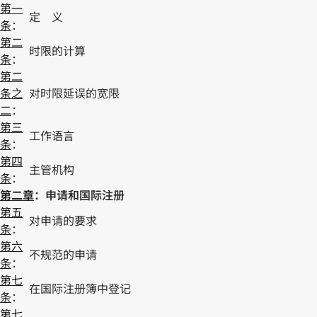
第一
定 义
条
：
第二
时限的计算
条
：
第二
条之
对时限延误的宽限
二
：
第三
工作语言
条
：
第四
主管机构
条
：
第二章
：申请和国际注册
第五
对申请的要求
条
：
第六
不规范的申请
条
：
第七
在国际注册簿中登记
条
：
第七