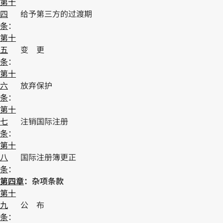
第十
四
给予第三方的过渡期
条
：
第十
五
变 更
条
：
第十
六
放弃保护
条
：
第十
七
注销国际注册
条
：
第十
八
国际注册簿更正
条
：
第四章
：杂项条款
第十
九
公 布
条
：