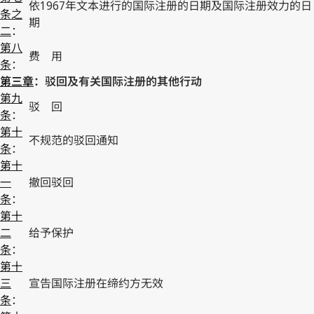
依1967年文本进行的国际注册的日期及国际注册效力的日
条之
期
二
：
第八
费 用
条
：
第三章
：驳回及有关国际注册的其他行动
第九
驳 回
条
：
第十
不规范的驳回通知
条
：
第十
一
撤回驳回
条
：
第十
二
给予保护
条
：
第十
三
宣告国际注册在缔约方无效
条
：