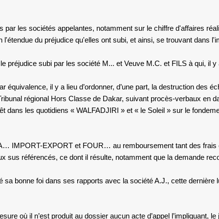
par les sociétés appelantes, notamment sur le chiffre d'affaires réalis
n l'étendue du préjudice qu'elles ont subi, et ainsi, se trouvant dans l'
 le préjudice subi par
les société M... et Veuve M.C. et FILS
à qui, il 
 équivalence, il y a lieu d’ordonner, d’une part, la destruction des é
Tribunal régional Hors Classe de Dakar, suivant procès-verbaux en d
rrêt dans les quotidiens « WALFADJIRI » et « le Soleil » sur le fondement
 BA… IMPORT-EXPORT et FOUR… au remboursement tant des frais de pub
aux sus référencés, ce dont il résulte, notamment que la demande re
 bonne foi dans ses rapports avec la société A.J., cette dernière lu
sure où il n’est produit au dossier aucun acte d’appel l’impliquant, le 