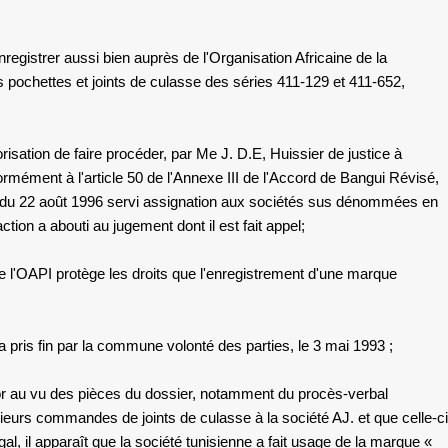
enregistrer aussi bien auprès de l'Organisation Africaine de la
les pochettes et joints de culasse des séries 411-129 et 411-652,
isation de faire procéder, par
Me J. D.E,
Huissier de justice à
ormément à l'article 50 de l'Annexe III de l'Accord de Bangui Révisé,
te du 22 août 1996 servi assignation aux sociétés sus dénommées en
tion a abouti au jugement dont il est fait appel;
n de l'OAPI protège les droits que l'enregistrement d'une marque
a pris fin par la commune volonté des parties, le 3 mai 1993 ;
n, or au vu des pièces du dossier, notamment du procès-verbal
lusieurs commandes de joints de culasse à
la société AJ.
et que celle-ci
l, il apparaît que la société tunisienne a fait usage de la marque «