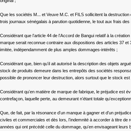
original ;
Que
les sociétés M... et Veuve M.C. et FILS
sollicitent la destructi
trois journaux sénégalais à parution quotidienne, le tout aux frais
des
Considérant que l'article 44 de l'Accord de Bangui relatif à la création
marque serait reconnue contraire aux dispositions des articles 37 et 
imitée, indépendamment de plus amples dommages-intérêts ;
Considérant que, bien qu'il ait autorisé la description des objets argu
stock de produits demeure dans les entrepôts des sociétés responsable
possible de prononcer leur destruction, alors surtout que le stock est
Considérant qu'en matière de marque de fabrique, le préjudice est évalu
contrefaçon, laquelle perte, au demeurant n'étant totale qu'exceptionn
Que, de fait, par la résonance d'un manque à gagner et d’un préjud
civiles et commerciales et dès lors, l'indemnité à accorder à titre de 
années qui ont précédé celle du dommage, qu'en envisageant leurs béné