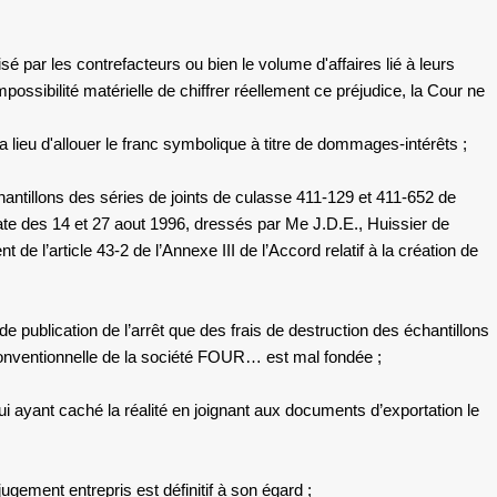
é par les contrefacteurs ou bien le volume d'affaires lié à leurs
impossibilité matérielle de chiffrer réellement ce préjudice, la Cour ne
y a lieu d'allouer le franc symbolique à titre de dommages-intérêts ;
chantillons des séries de joints de culasse 411-129 et 411-652 de
ate des 14 et 27 aout 1996, dressés par Me J.D.E., Huissier de
 de l’article 43-2 de l’Annexe III de l’Accord relatif à la création de
lication de l’arrêt que des frais de destruction des échantillons
conventionnelle de la société FOUR… est mal fondée ;
i ayant caché la réalité en joignant aux documents d’exportation le
jugement entrepris est définitif à son égard ;