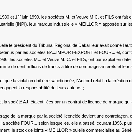
er
1980 et 1
juin 1990,
les sociétés M. et Veuve M.C. et FILS
ont fait 
 Industrielle (INPI), leur marque industrielle « MEILLOR » apposée sur 
e le président du Tribunal Régional de Dakar leur avait donné l'autor
t détenus par
les sociétés BA...IMPORT-EXPORT
et
FOUR...
et, conf
 1996,
les sociétés M... et Veuve M.
C. et
FILS,
ont par exploit en da
omme de cent millions de francs à titre de dommages-intérêts et leur ac
t que la violation doit être sanctionnée, l'Accord relatif à la créatio
 engagent la responsabilité de leurs auteurs ;
et la société AJ.
étaient liées par un contrat de licence de marque qui 
 l'usage de la marque par la société licenciée devient une contrefaço
e
la société FOUR...
selon lesquelles, elle a passé, courant 1996, p
llement, le stock de joints « MEILLOR » qu'elle commercialise au Sénéga