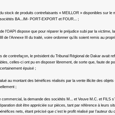
on du stock de produits contrefaisants « MEILLOR » disponibles sur le m
 sociétés BA...IM- PORT-EXPORT et FOUR... ;
 de l'OAPI dispose que pour réparer le préjudice subi par la victime, la
38 de l'Annexe III du traité, voire ordonner qu'ils soient remis au pr
és de contrefaçon, le président du Tribunal Régional de Dakar avait ref
s, celles-ci ont pu en disposer librement, de sorte que, faute de pouv
 certainement épuisé ;
é au montant des bénéfices réalisés par la vente illicite des objets co
ellement ;
ice commercial, la demande
des sociétés M... et Veuve M.C. et FILS
s
réparation doit être appréciée sur pièces, tant par référence à leurs si
fices nets, étant précisé que c'est le profit réalisé par l'auteur du