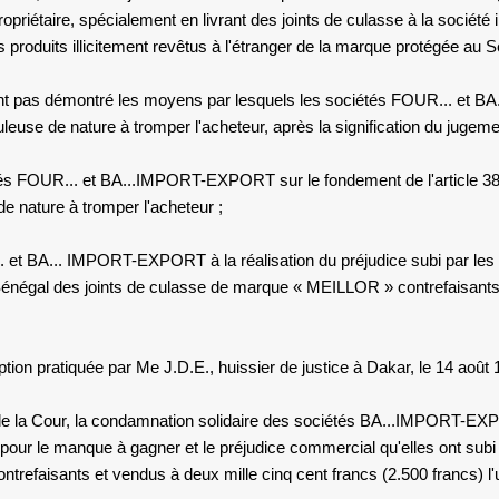
ropriétaire, spécialement en livrant des joints de culasse à la société
produits illicitement revêtus à l'étranger de la marque protégée au S
nt pas démontré les moyens par lesquels
les sociétés FOUR... et
leuse de nature à tromper l'acheteur, après la signification du jugem
tés FOUR...
et
BA...IMPORT-EXPORT
sur le fondement de l'article 3
 de nature à tromper l'acheteur ;
..
et
BA... IMPORT-EXPORT
à la réalisation du préjudice subi par le
Sénégal des joints de culasse de marque « MEILLOR » contrefaisants, o
iption pratiquée par
Me J.D.E.,
huissier de justice à Dakar, le 14 août 
 de la Cour, la condamnation solidaire
des sociétés BA...IMPORT-E
our le manque à gagner et le préjudice commercial qu'elles ont subi du
trefaisants et vendus à deux mille cinq cent francs (2.500 francs) l'un