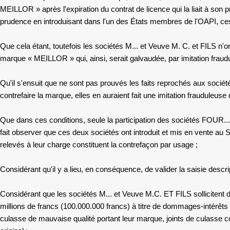
MEILLOR » après l'expiration du contrat de licence qui la liait à son p
prudence en introduisant dans l'un des États membres de l'OAPI, ces 
Que cela étant, toutefois
les sociétés M... et Veuve M. C. et FILS
n'o
marque « MEILLOR » qui, ainsi, serait galvaudée, par imitation fraudu
Qu'il s'ensuit que ne sont pas prouvés les faits reprochés aux
socié
contrefaire la marque, elles en auraient fait une imitation frauduleuse
Que dans ces conditions, seule la participation des
sociétés FOUR..
fait observer que ces deux sociétés ont introduit et mis en vente au 
relevés à leur charge constituent la contrefaçon par usage ;
Considérant qu'il y a lieu, en conséquence, de valider la saisie descr
Considérant que
les sociétés M... et Veuve M.C. ET FILS
sollicitent
millions de francs (100.000.000 francs) à titre de dommages-intérêts p
culasse de mauvaise qualité portant leur marque, joints de culasse con