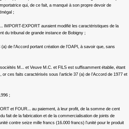
 importatrice qui, de ce fait, a manqué à son propre devoir de
énégal ;
 BA... IMPORT-EXPORT
auraient modifié les caractéristiques de la
ent du tribunal de grande instance de Bobigny ;
8 (a) de l'Accord portant création de l'OAPI, à savoir que, sans
s sociétés
M... et Veuve M.C. et FILS
est suffisamment établie, étant
r ces faits caractérisés sous l'article 37 (a) de l'Accord de 1977 et
1996 ;
XPORT
et
FOUR... au paiement, à leur profit, de la somme de cent
 fait de la fabrication et de la commercialisation de joints de
ité contre seize mille francs (16.000 francs) l'unité pour le produit