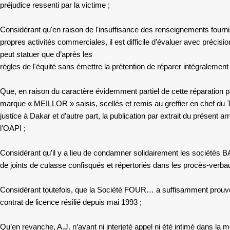
préjudice ressenti par la victime ;
Considérant qu'en raison de l'insuffisance des renseignements fournis 
propres activités commerciales, il est difficile d'évaluer avec précisio
peut statuer que d’après les
règles de l'équité sans émettre la prétention de réparer intégralement
Que, en raison du caractère évidemment partiel de cette réparation par
marque « MEILLOR » saisis, scellés et remis au greffier en chef du 
justice à Dakar et d’autre part, la publication par extrait du présent a
l’OAPI ;
Considérant qu’il y a lieu de condamner solidairement les sociétés
de joints de culasse confisqués et répertoriés dans les procès-verb
Considérant toutefois, que la Société FOUR… a suffisamment prouvé sa
contrat de licence résilié depuis mai 1993 ;
Qu’en revanche, A.J. n’ayant ni interjeté appel ni été intimé dans la me