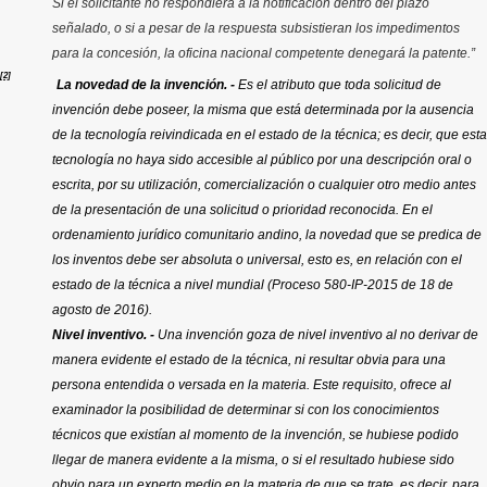
Si el solicitante no respondiera a la notificación dentro del plazo
señalado, o si a pesar de la respuesta subsistieran los impedimentos
para la concesión, la oficina nacional competente denegará la patente.”
[2]
La novedad de la invención. -
Es el atributo que toda solicitud de
invención debe poseer, la misma que está determinada por la ausencia
de la tecnología reivindicada en el estado de la técnica; es decir, que esta
tecnología no haya sido accesible al público por una descripción oral o
escrita, por su utilización, comercialización o cualquier otro medio antes
de la presentación de una solicitud o prioridad reconocida. En el
ordenamiento jurídico comunitario andino, la novedad que se predica de
los inventos debe ser absoluta o universal, esto es, en relación con el
estado de la técnica a nivel mundial (Proceso 580-IP-2015 de 18 de
agosto de 2016).
Nivel inventivo. -
Una invención goza de nivel inventivo al no derivar de
manera evidente el estado de la técnica, ni resultar obvia para una
persona entendida o versada en la materia. Este requisito, ofrece al
examinador la posibilidad de determinar si con los conocimientos
técnicos que existían al momento de la invención, se hubiese podido
llegar de manera evidente a la misma, o si el resultado hubiese sido
obvio para un experto medio en la materia de que se trate, es decir, para