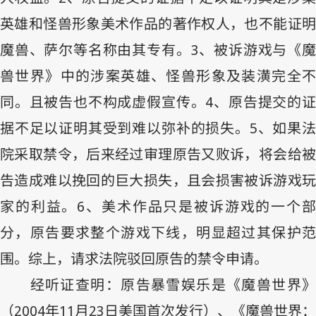
英雄和怪兽形象美术作品的著作权人，也不能证明
魔兽、萨尔等名称由其专有。
3
、被诉游戏与《
兽世界》中的涉案英雄、怪兽形象及装潢完全不
同。且被告也不构成虚假宣传。
4
、原告提交的
据不足以证明其受到难以弥补的损失。
5
、如果
院采取禁令，后来经过审理原告又败诉，将会给被
告造成难以挽回的巨大损失，且会损害被诉游戏玩
家的利益。
6
、美术作品只是被诉游戏的一个部
分，原告要求整个游戏下线，明显超过其保护范
围。综上，请求法院驳回原告的禁令申请。
经听证查明：原告暴雪娱乐是《魔兽世界》
（
2004
年
11
月
23
日美国首次发行）、《魔兽世界：