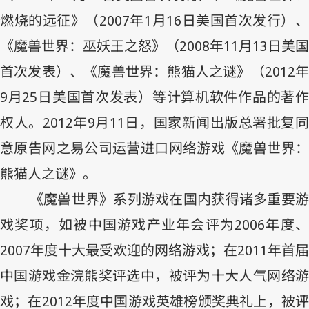
燃烧的远征》（
2007
年
1
月
16
日美国首次发行）
《魔兽世界：巫妖王之怒》（
2008
年
11
月
13
日美国
首次发表）、《魔兽世界：熊猫人之谜》（
2012
9
月
25
日美国首次发表）等计算机软件作品的著
权人。
2012
年
9
月
11
日，国家新闻出版总署批复
意原告网之易公司运营进口网络游戏《魔兽世界：
熊猫人之谜》。
《魔兽世界》系列游戏在国内获得诸多重要游
戏奖项，如被中国游戏产业年会评为
2006
年度
2007
年度十大最受欢迎的网络游戏；在
2011
年首届
中国游戏金浣熊奖评选中，被评为十大人气网络游
戏；在
2012
年度中国游戏英雄榜颁奖典礼上，被