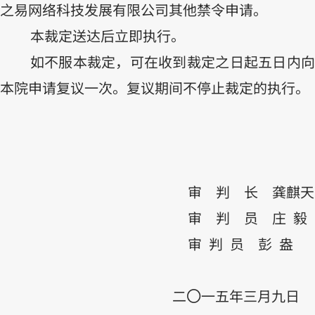
之易网络科技发展有限公司其他禁令申请。
本裁定送达后立即执行。
如不服本裁定，可在收到裁定之日起五日内向
本院申请复议一次。复议期间不停止裁定的执行。
审 判 长
龚麒天
审 判 员
庄
毅
审
判
员
彭
盎
二
一五年三月九日
〇