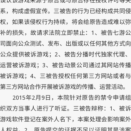
误认该游戏来源于原告或与原告存在授权许可等关
系，构成虚假宣传。三被告的行为已经构成共同侵
权，如果该侵权行为持续，将会给原告造成难以弥
补的损失，故请求法院立即禁止：
1
、被告七游
司面向公众测试、发布、出版或以任何其他方式向
公众提供被诉游戏；
2
、被告分播时代独家代理
运营被诉游戏；
3
、被告动景公司通过其网站传
被诉游戏；
4
、三被告授权任何第三方网站或者
第三方网站合作开展被诉游戏的传播、运营活动。
2015
年
2
月
9
日，本院针对原告的禁令申请
织双方当事人进行了听证。三被告辩称：
1
、被
游戏软件登记在案外人名下，本案处理会影响案外
人权益。
2
、原告提交的证据不足以证明其是涉