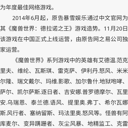
为年度最佳网络游戏。
2014
年
6
月起，原告暴雪娱乐通过中文官网
其《魔兽世界：德拉诺之王》游戏造势。
11
月
20
该游戏在中国正式上线运营，由原告网之易公司独
家运营。
《魔兽世界》系列游戏中的英雄有艾德温
.
范
里夫、维纶、瓦斯琪、雷克萨、伊利丹
.
怒风、米
尔隆、瑞文戴尔、玛维
.
影歌、加尔鲁什
.
地狱咆哮、
萨尔、凯尔萨斯
.
逐日者、吉安娜
.
普罗德摩尔、瓦里
安
.
乌瑞恩、泰兰德
.
语风、提里奥
.
弗丁、希尔瓦
斯
.
风行者、塞纳留斯、玛法里奥
.
怒风等。怪兽有阿
库麦尔、变异蹒跚者、灰尘风暴、地精监工、克雷