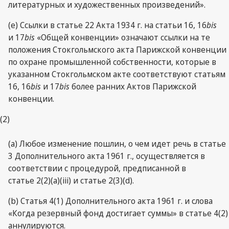
литературных и художественных произведений».
(e) Ссылки в статье 22 Акта 1934 г. на статьи 16, 16
bis
и 17
bis
«Общей конвенции» означают ссылки на те
положения Стокгольмского акта Парижской конвенции
по охране промышленной собственности, которые в
указанном Стокгольмском акте соответствуют статьям
16, 16
bis
и 17
bis
более ранних Актов Парижской
конвенции.
(2)
(a) Любое изменение пошлин, о чем идет речь в статье
3 Дополнительного акта 1961 г., осуществляется в
соответствии с процедурой, предписанной в
статье 2(2)(a)(iii) и статье 2(3)(d).
(b) Статья 4(1) Дополнительного акта 1961 г. и слова
«Когда резервный фонд достигает суммы» в статье 4(2)
аннулируются.