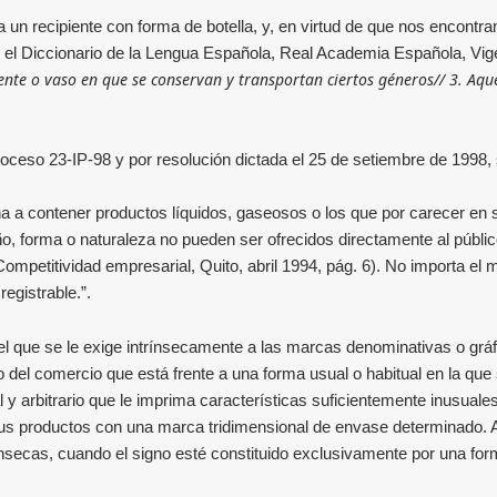
 a un recipiente con forma de botella, y, en virtud de que nos encont
cto, el Diccionario de la Lengua Española, Real Academia Española, V
iente o vaso en que se conservan y transportan ciertos géneros// 3. Aqu
Proceso 23-IP-98 y por resolución
dictada el
25 de setiembre de 1998, 
a a contener productos líquidos, gaseosos o los que por carecer en su
o, forma o naturaleza no pueden ser ofrecidos directamente al públic
mpetitividad empresarial, Quito, abril 1994, pág. 6). No importa el 
registrable.
”.
el que se le exige intrínsecamente a las marcas denominativas o grá
 del comercio que está frente a una forma usual o habitual en la que 
 arbitrario que le imprima características suficientemente inusuales 
 sus productos con una marca tridimensional de envase determinado. A
ecas, cuando el signo esté constituido exclusivamente por una forma