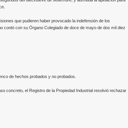
e segundos del diecinueve de setiembre, y admitida la apelación para
ce.
isiones que pudieren haber provocado la indefensión de los
ivo no contó con su Órgano Colegiado de doce de mayo de dos mil diez
lenco de hechos probados y no probados.
aso concreto, el Registro de la Propiedad Industrial resolvió rechazar