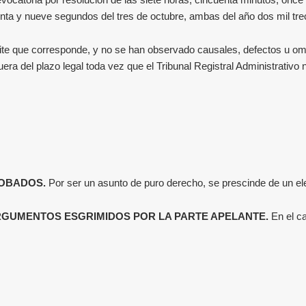
revocatoria por resolución de las siete horas, cincuenta minutos, onc
einta y nueve segundos del tres de octubre, ambas del año dos mil tre
mite que corresponde, y no se han observado causales, defectos u om
 fuera del plazo legal toda vez que el Tribunal Registral Administrat
ROBADOS.
Por ser un asunto de puro derecho, se prescinde de un e
RGUMENTOS ESGRIMIDOS POR LA PARTE APELANTE.
En el c