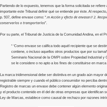
Partiendo de lo expuesto, tenemos que la forma solicitada se refiere
importante este Tribunal definir qué se entiende por éste. Al respe
.m Acción y efecto de envasar// 2. Recip
p. 937, define envase como: “
conservarlos o transportarlos
”.
Por su parte, el Tribunal de Justicia de la Comunidad Andina, en el 
“
‘Como envase se califica todo aquél recipiente que se destin
contiene, o incluso aquellos otros productos que por su tamañ
Seminario Nacional de la OMPI sobre Propiedad Industrial y Co
se le considere o no apto a los fines de constituirse en marca 
La marca tridimensional debe ser distintiva en un grado aún mayor d
registrable siempre y cuando el público consumidor no perciba dentro
Registro de marcas un envase debe contener algún elemento original y
y el producto contenido en él del de otras empresas que identifican
Ley de Marcas, establece como causal de rechazo por razones intríns