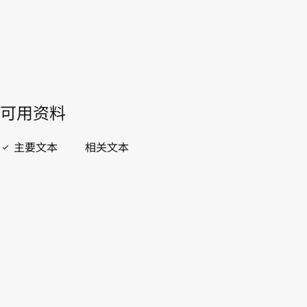
開啟 PDF
open_in_new