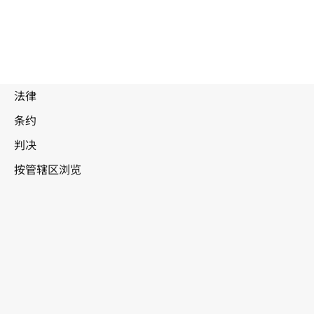
被
取
代
文