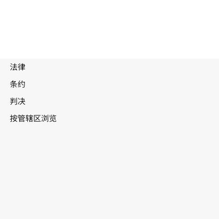
废
止
文
马拉维
本