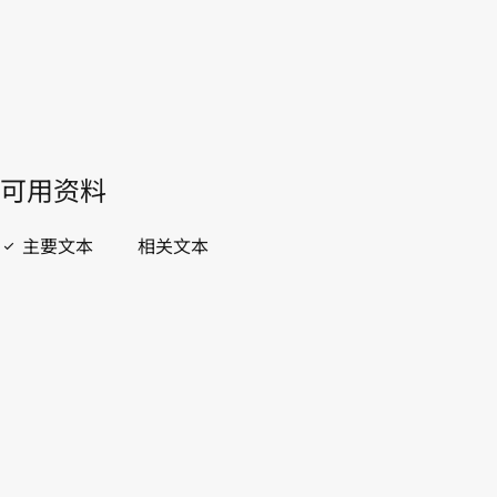
開啟 PDF
open_in_new