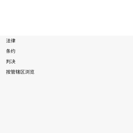
被
取
代
新
文
西兰