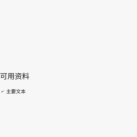
開啟 PDF
open_in_new