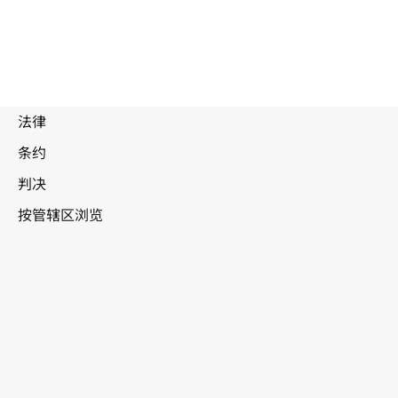
被
取
代
哥斯达黎
文
加