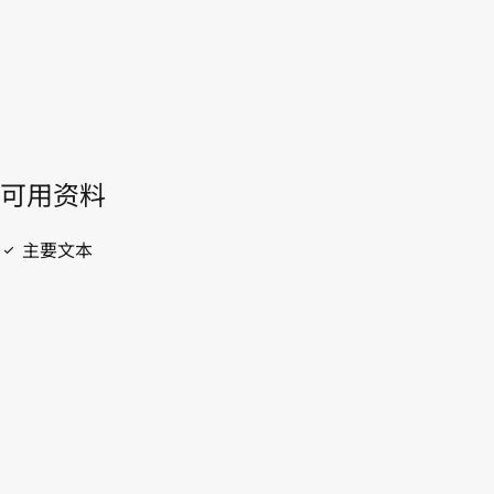
開啟 PDF
open_in_new