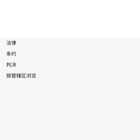
废
止
文
本