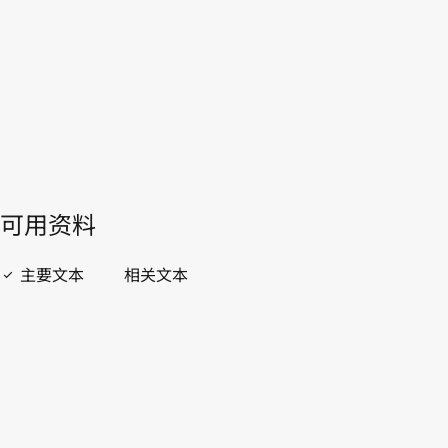
開啟 PDF
open_in_new