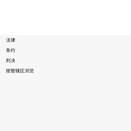
被
取
代
澳大利亚
文
本。
转至WIPO Lex中的最新版本