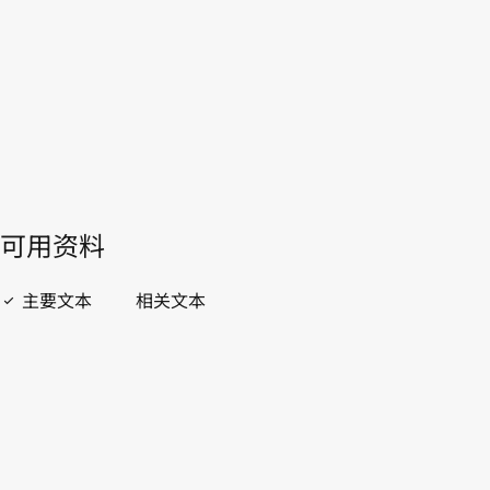
開啟 PDF
open_in_new