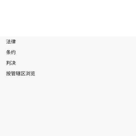
被
取
代
亚美
文
尼亚