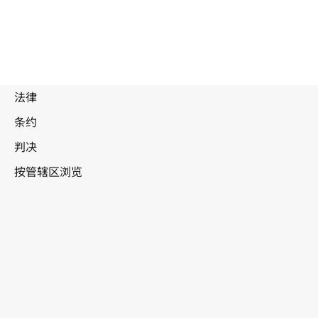
被
取
代
瑙鲁
文
本。
转至WIPO Lex中的最新版本