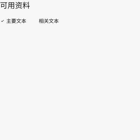
開啟 PDF
open_in_new