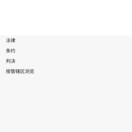
被
取
代
文
丹麦