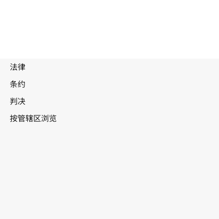
巴布亚新几
内亚